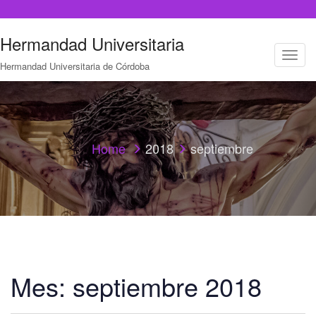
Hermandad Universitaria
T
Hermandad Universitaria de Córdoba
o
g
g
l
e
n
a
Home
2018
septiembre
v
i
g
a
t
i
o
n
Mes:
septiembre 2018