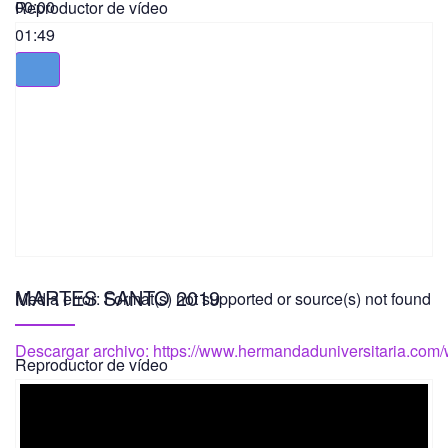
00:00
Reproductor de vídeo
01:49
MARTES SANTO 2019
Media error: Format(s) not supported or source(s) not found
Descargar archivo: https://www.hermandaduniversitaria.co
Reproductor de vídeo
00:00