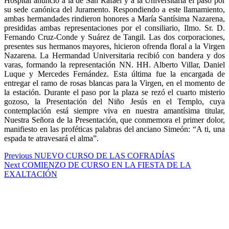
Hospital anunció a la de San Rafael y a la Universitaria el paso por
su sede canónica del Juramento. Respondiendo a este llamamiento,
ambas hermandades rindieron honores a María Santísima Nazarena,
presididas ambas representaciones por el consiliario, Ilmo. Sr. D.
Fernando Cruz-Conde y Suárez de Tangil. Las dos corporaciones,
presentes sus hermanos mayores,
hicieron ofrenda floral a la Virgen
Nazarena. La Hermandad Universitaria recibió con bandera y dos
varas, formando la representación NN. HH. Alberto Villar, Daniel
Luque y Mercedes Fernández. Esta última fue la encargada de
entregar el ramo de rosas blancas para la Virgen, en el momento de
la estación. Durante el paso por la plaza se rezó el cuarto misterio
gozoso, la Presentación del Niño Jesús en el Templo, cuya
contemplación está siempre viva en nuestra amantísima titular,
Nuestra Señora de la Presentación, que conmemora el primer dolor,
manifiesto en las proféticas palabras del anciano Simeón: “A ti, una
espada te atravesará el alma”.
Navegación
Previous
Previous
NUEVO CURSO DE LAS COFRADÍAS
Next
post:
Next
COMIENZO DE CURSO EN LA FIESTA DE LA
de
post:
EXALTACIÓN
entradas