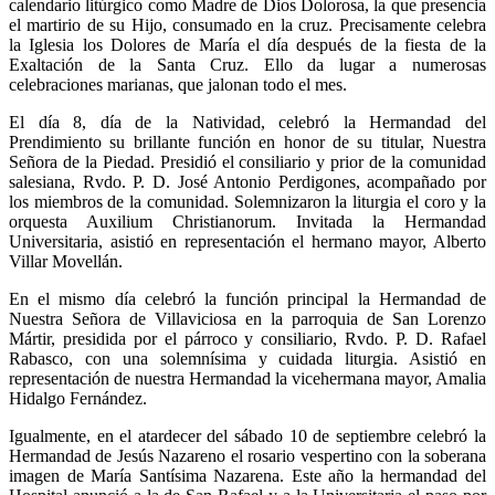
calendario litúrgico como Madre de Dios Dolorosa, la que presencia
el martirio de su Hijo, consumado en la cruz. Precisamente celebra
la Iglesia los Dolores de María el día después de la fiesta de la
Exaltación de la Santa Cruz. Ello da lugar a numerosas
celebraciones marianas, que jalonan todo el mes.
El día 8, día de la Natividad, celebró la Hermandad del
Prendimiento su brillante función en honor de su titular, Nuestra
Señora de la Piedad. Presidió el consiliario y prior de la comunidad
salesiana, Rvdo. P. D. José Antonio Perdigones, acompañado por
los miembros de la comunidad. Solemnizaron la liturgia el coro y la
orquesta Auxilium Christianorum. Invitada la Hermandad
Universitaria, asistió en representación el hermano mayor, Alberto
Villar Movellán.
En el mismo día celebró la función principal la Hermandad de
Nuestra Señora de Villaviciosa en la parroquia de San Lorenzo
Mártir, presidida por el párroco y consiliario, Rvdo. P. D. Rafael
Rabasco, con una solemnísima y cuidada liturgia. Asistió en
representación de nuestra Hermandad la vicehermana mayor, Amalia
Hidalgo Fernández.
Igualmente, en el atardecer del sábado 10 de septiembre celebró la
Hermandad de Jesús Nazareno el rosario vespertino con la soberana
imagen de María Santísima Nazarena. Este año la hermandad del