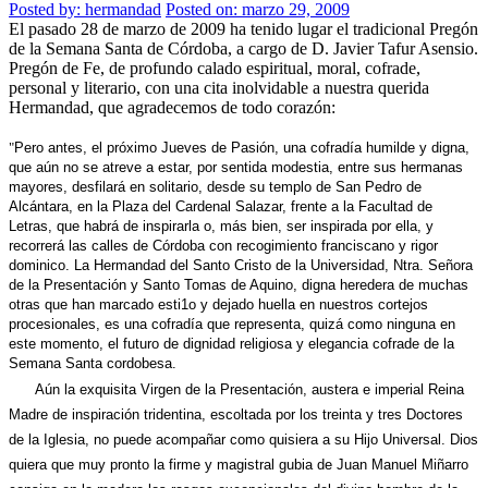
Posted by:
hermandad
Posted on: marzo 29, 2009
El pasado 28 de marzo de 2009 ha tenido lugar el tradicional Pregón
de la Semana Santa de Córdoba, a cargo de D. Javier Tafur Asensio.
Pregón de Fe, de profundo calado espiritual, moral, cofrade,
personal y literario, con una cita inolvidable a nuestra querida
Hermandad, que agradecemos de todo corazón:
"
Pero
antes,
el próximo Jueves de Pasión,
una cofradía humilde y
digna,
que
aún no
se atreve
a estar, por
sentida
modestia, entre sus hermanas
mayores, desfilará
en solitario,
desde su templo de
San Pedro
de
Alcántara,
en
la
Plaza
del
Cardenal
Salazar,
frente a la Facultad
de
Letras,
que habrá de inspirarla
o,
más
bien,
ser ins­pirada
por ella,
y
recorrerá
las calles
de
Córdoba con recogimiento franciscano y rigor
dominico.
La
Hermandad
del Santo Cristo de la
Universidad
,
Ntra.
Señora
de
la
Presentación
y Santo Tomas de Aquino, digna
heredera de muchas
otras que han
marcado esti1o y dejado huella
en
nuestros
cortejos
procesionales, es una cofradía que
representa,
quizá como ninguna en
este momento,
el
futuro
de dig­nidad religiosa
y elegancia cofrade de la
Semana Santa
cordobesa.
Aún
la exquisita Virgen de la Presentación, austera e imperial Reina
Madre
de inspiración tridentina, escoltada
por
los
treinta y
tres Doctores
de la
Iglesia
,
no
puede acompañar
como quisiera
a su
Hijo
Universal.
Dios
quiera
que
muy
pronto la
firme y magistral
gubia de Juan
Manuel Miñarro