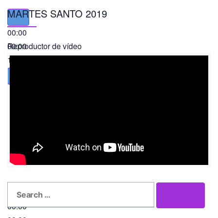
MARTES SANTO 2019
00:00
00:00
Reproductor de vídeo
11:56
Search
Search
for:
00:00