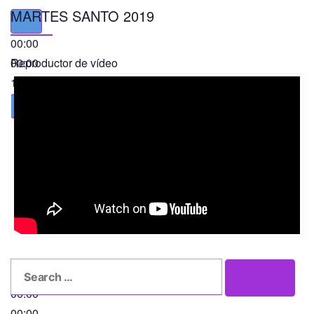
MARTES SANTO 2019
00:00
00:00
Reproductor de vídeo
11:56
Search
Search
for:
00:00
00:00