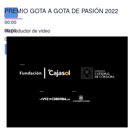
PREMIO GOTA A GOTA DE PASIÓN 2022
00:00
00:00
Reproductor de vídeo
01:49