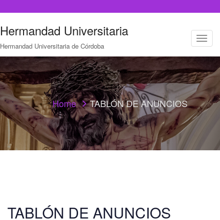
Hermandad Universitaria
T
Hermandad Universitaria de Córdoba
o
g
g
l
e
n
a
Home
TABLÓN DE ANUNCIOS
v
i
g
a
t
i
o
n
TABLÓN DE ANUNCIOS