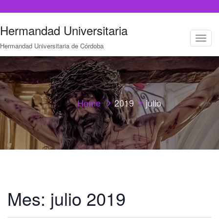
Hermandad Universitaria
T
Hermandad Universitaria de Córdoba
o
g
g
l
e
n
a
Home
2019
julio
v
i
g
a
t
i
o
n
Mes:
julio 2019