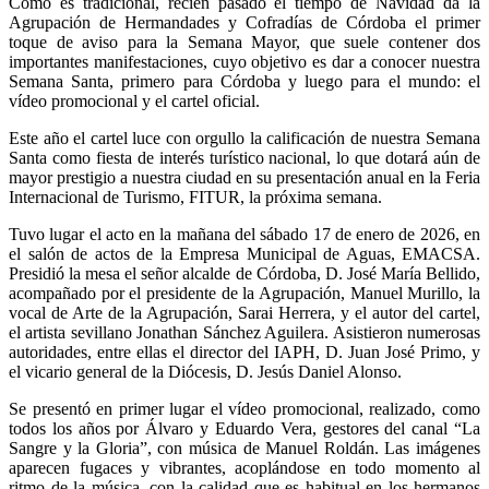
Como es tradicional, recién pasado el tiempo de Navidad da la
Agrupación de Hermandades y Cofradías de Córdoba el primer
toque de aviso para la Semana Mayor, que suele contener dos
importantes manifestaciones, cuyo objetivo es dar a conocer nuestra
Semana Santa, primero para Córdoba y luego para el mundo: el
vídeo promocional y el cartel oficial.
Este año el cartel luce con orgullo la calificación de nuestra Semana
Santa como fiesta de interés turístico nacional, lo que dotará aún de
mayor prestigio a nuestra ciudad en su presentación anual en la Feria
Internacional de Turismo, FITUR, la próxima semana.
Tuvo lugar el acto en la mañana del sábado 17 de enero de 2026, en
el salón de actos de la Empresa Municipal de Aguas, EMACSA.
Presidió la mesa el señor alcalde de Córdoba, D. José María Bellido,
acompañado por el presidente de la Agrupación, Manuel Murillo, la
vocal de Arte de la Agrupación, Sarai Herrera, y el autor del cartel,
el artista sevillano Jonathan Sánchez Aguilera. Asistieron numerosas
autoridades, entre ellas el director del IAPH, D. Juan José Primo, y
el vicario general de la Diócesis, D. Jesús Daniel Alonso.
Se presentó en primer lugar el vídeo promocional, realizado, como
todos los años por Álvaro y Eduardo Vera, gestores del canal “La
Sangre y la Gloria”, con música de Manuel Roldán. Las imágenes
aparecen fugaces y vibrantes, acoplándose en todo momento al
ritmo de la música, con la calidad que es habitual en los hermanos