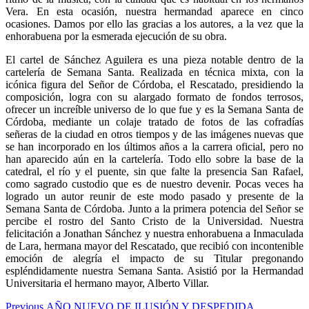
Vera. En esta ocasión, nuestra hermandad aparece en cinco
ocasiones. Damos por ello las gracias a los autores, a la vez que la
enhorabuena por la esmerada ejecución de su obra.
El cartel de Sánchez Aguilera es una pieza notable dentro de la
cartelería de Semana Santa. Realizada en técnica mixta, con la
icónica figura del Señor de Córdoba, el Rescatado, presidiendo la
composición, logra con su alargado formato de fondos terrosos,
ofrecer un increíble universo de lo que fue y es la Semana Santa de
Córdoba, mediante un colaje tratado de fotos de las cofradías
señeras de la ciudad en otros tiempos y de las imágenes nuevas que
se han incorporado en los últimos años a la carrera oficial, pero no
han aparecido aún en la cartelería. Todo ello sobre la base de la
catedral, el río y el puente, sin que falte la presencia San Rafael,
como sagrado custodio que es de nuestro devenir. Pocas veces ha
logrado un autor reunir de este modo pasado y presente de la
Semana Santa de Córdoba. Junto a la primera potencia del Señor se
percibe el rostro del Santo Cristo de la Universidad. Nuestra
felicitación a Jonathan Sánchez y nuestra enhorabuena a Inmaculada
de Lara, hermana mayor del Rescatado, que recibió con incontenible
emoción de alegría el impacto de su Titular pregonando
espléndidamente nuestra Semana Santa. Asistió por la Hermandad
Universitaria el hermano mayor, Alberto Villar.
Navegación
Previous
Previous
AÑO NUEVO DE ILUSIÓN Y DESPEDIDA