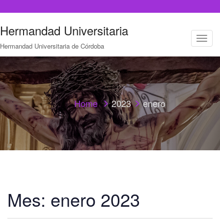
Hermandad Universitaria
T
Hermandad Universitaria de Córdoba
o
g
g
l
e
n
a
Home
2023
enero
v
i
g
a
t
i
o
n
Mes:
enero 2023