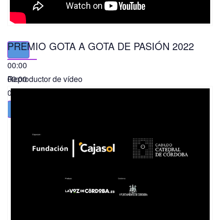
PREMIO GOTA A GOTA DE PASIÓN 2022
00:00
00:00
Reproductor de vídeo
01:49