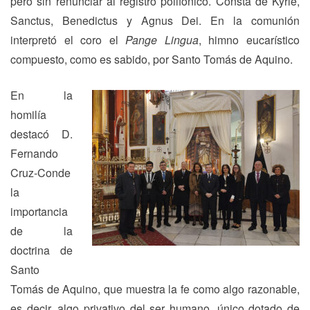
pero sin renunciar al registro polifónico. Consta de Kyrie,
Sanctus, Benedictus y Agnus Dei. En la comunión
interpretó el coro el
Pange Lingua
, himno eucarístico
compuesto, como es sabido, por Santo Tomás de Aquino.
En la
homilía
destacó D.
Fernando
Cruz-Conde
la
importancia
de la
doctrina de
Santo
Tomás de Aquino, que muestra la fe como algo razonable,
es decir, algo privativo del ser humano, único dotado de