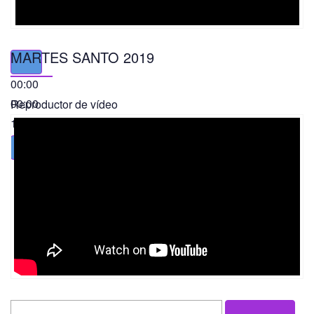
MARTES SANTO 2019
00:00
00:00
Reproductor de vídeo
11:56
Search