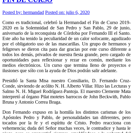
Posted by:
hermandad
Posted on: julio 6, 2020
Como es tradicional, celebró la Hermandad el Fin de Curso 2019-
2020 en la Solemnidad de San Pedro y San Pablo, 29 de junio,
aniversario de la reconquista de Córdoba por Fernando III el Santo.
Este año ha tenido la peculiaridad de un calor sofocante, agudizado
por el obligatorio uso de las mascarillas. Un grupo de hermanos y
feligreses se dieron cita para dar gracias por este curso diferente a
todos los demás, privados de nuestra fiesta grande, pero cargado de
oportunidades para reflexionar y rezar en común, mediante los
medios electrónicos. Un curso que termina lleno de proyectos e
ilusiones que sólo con la ayuda de Dios podrán salir adelante.
Presidió la Santa Misa nuestro Consiliario, D. Fernando Cruz-
Conde, sirviendo de acólito N. H. Alberto Villar. Hizo las Lecturas y
Salmo N. H. Miguel Rodríguez-Pantoja. El maestro Clemente Mata
interpretó al órgano Pilat motetes barrocos de John Beckwith, Pablo
Bruna y Antonio Correa Braga.
Don Fernando expuso en la homilía los distintos carismas de los
Apóstoles Pedro y Pablo, de personalidades tan diferentes, pero
tocados por la fe y el espíritu de Cristo. Pedro reacciona con
vehemencia; duda del Señor muchas veces, le contradice y hasta le