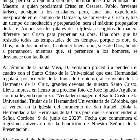
niega, pero se arrepentirá siempre, amoldándose a la voluntad del
Maestro, a quien proclamará Cristo en Cesarea. Pablo, ferviente
fariseo, persigue a los cristianos, pero, ante una experiencia
inexplicable en el camino de Damasco, se convierte a Cristo y, tras
un tiempo de meditación y preparación, será el máximo propagador
de la fe. Ambos son los pilares de la Iglesia, escogidos de manera
diferente por Cristo para perpetuar su obra. Una obra que ha
resistido todas las tempestades de los tiempos, porque es obra de
Dios, no de los hombres, Cualquier buena obra, si es de Dios, tiende
a permanecer, mientras que, si pertenece a los hombres, se
desvanece con facilidad.
Al término de la Santa Misa, D. Fernando procedió a bendecir el
cuadro con el Santo Cristo de la Universidad que esta Hermandad
regalará, por acuerdo de la Junta de Gobierno, al convento de las
Hermanas de la Cruz, grandes devotas de nuestro Santo Cristo.
Lleva impresa en lienzo una preciosa foto de José Ignacio Aguilera,
con una leyenda que reza: “Verdadera imagen del Santo Cristo de la
Universidad, Titular de la Hermandad Universitaria de Córdoba, que
se venera en la iglesia del Juramento de San Rafael. Diola la
Hermandad a las Hermanas de la Cruz para que la encomienden al
Señor. Córdoba, 9 de junio de 2020”. Fecha que conmemora el
trigésimo aniversario de la bendición de Nuestra Señora de la
Presentación.
El sábado 4 de julio fueron citados los hermanos para hacer la