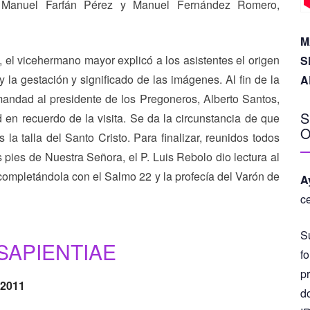
 Manuel Farfán Pérez y Manuel Fernández Romero,
M
, el vicehermano mayor explicó a los asistentes el origen
S
y la gestación y significado de las imágenes. Al fin de la
A
andad al presidente de los Pregoneros, Alberto Santos,
S
 en recuerdo de la visita. Se da la circunstancia de que
O
la talla del Santo Cristo. Para finalizar, reunidos todos
 pies de Nuestra Señora, el P. Luis Rebolo dio lectura al
, completándola con el Salmo 22 y la profecía del Varón de
A
c
S
SAPIENTIAE
fo
p
 2011
d