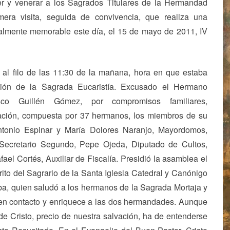
er y venerar a los Sagrados Titulares de la Hermandad
mera visita, seguida de convivencia, que realiza una
almente memorable este día, el 15 de mayo de 2011, IV
al filo de las 11:30 de la mañana, hora en que estaba
ción de la Sagrada Eucaristía. Excusado el Hermano
sco Guillén Gómez, por compromisos familiares,
ción, compuesta por 37 hermanos, los miembros de su
ntonio Espinar y María Dolores Naranjo, Mayordomos,
Secretario Segundo, Pepe Ojeda, Diputado de Cultos,
ael Cortés, Auxiliar de Fiscalía. Presidió la asamblea el
to del Sagrario de la Santa Iglesia Catedral y Canónigo
ba, quien saludó a los hermanos de la Sagrada Mortaja y
 en contacto y enriquece a las dos hermandades. Aunque
 Cristo, precio de nuestra salvación, ha de entenderse