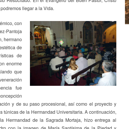
to Resucitado. En el Evangelio del Buen Pastor, Cristo
 podremos llegar a la Vida.
démico, con
ez-Pantoja
án, hermano
estética de
ísticas de
con enorme
alando que
veneración
encia fue
concepción
ación y de su paso procesional, así como el proyecto y
las túnicas de la Hermandad Universitaria. A continuación,
la Hermandad de la Sagrada Mortaja, hizo entrega al
dro con la imagen de María Santísima de la Piedad y