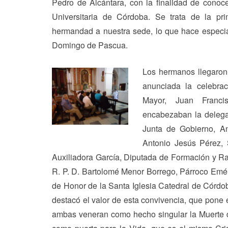
Pedro de Alcántara, con la finalidad de conoc
Universitaria de Córdoba. Se trata de la pri
hermandad a nuestra sede, lo que hace especi
Domingo de Pascua.
Los hermanos llegaron 
anunciada la celebra
Mayor, Juan Franci
encabezaban la delega
Junta de Gobierno, A
Antonio Jesús Pérez, 
Auxiliadora García, Diputada de Formación y Raf
R. P. D. Bartolomé Menor Borrego, Párroco Eméri
de Honor de la Santa Iglesia Catedral de Córdo
destacó el valor de esta convivencia, que pone
ambas veneran como hecho singular la Muerte de