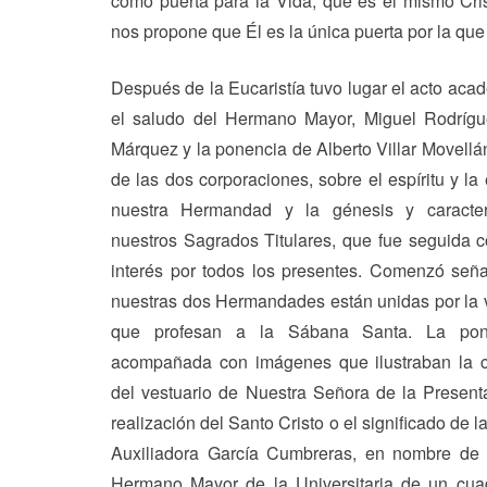
como puerta para la Vida, que es el mismo Cris
nos propone que Él es la única puerta por la que
Después de la Eucaristía tuvo lugar el acto aca
el saludo del Hermano Mayor, Miguel Rodrígu
Márquez y la ponencia de Alberto Villar Movell
de las dos corporaciones, sobre el espíritu y la 
nuestra Hermandad y la génesis y caracter
nuestros Sagrados Titulares, que fue seguida 
interés por todos los presentes. Comenzó señ
nuestras dos Hermandades están unidas por la 
que profesan a la Sábana Santa. La pon
acompañada con imágenes que ilustraban la 
del vestuario de Nuestra Señora de la Present
realización del Santo Cristo o el significado de 
Auxiliadora García Cumbreras, en nombre de 
Hermano Mayor de la Universitaria de un cua