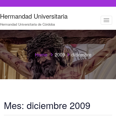
Hermandad Universitaria
T
Hermandad Universitaria de Córdoba
o
g
g
l
e
n
a
Home
2009
diciembre
v
i
g
a
t
i
o
n
Mes:
diciembre 2009