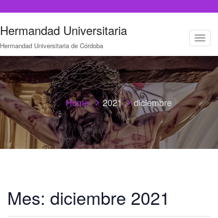
Hermandad Universitaria
T
Hermandad Universitaria de Córdoba
o
g
g
l
e
n
a
Home
2021
diciembre
v
i
g
a
t
i
o
n
Mes:
diciembre 2021