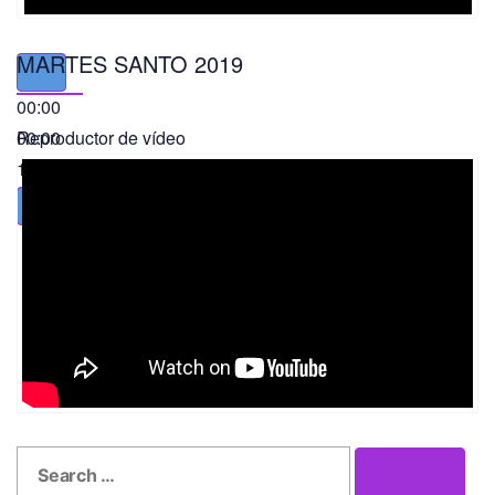
MARTES SANTO 2019
00:00
00:00
Reproductor de vídeo
11:56
Search
Search
for: