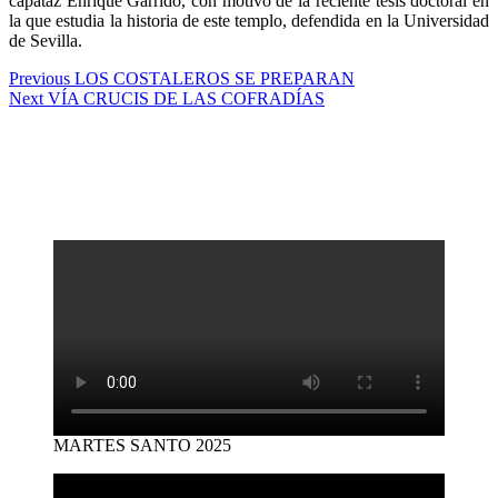
capataz Enrique Garrido, con motivo de la reciente tesis doctoral en
la que estudia la historia de este templo, defendida en la Universidad
de Sevilla.
Navegación
Previous
Previous
LOS COSTALEROS SE PREPARAN
Next
post:
Next
VÍA CRUCIS DE LAS COFRADÍAS
de
post:
entradas
MARTES SANTO 2025