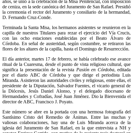
años, se unió a la celebración de la Misa Penitencial, con imposición
de ceniza, en la sede canónica del Juramento de San Rafael. Presidió
la ceremonia el rector del Juramento y consiliario de la hermandad,
D. Fernando Cruz-Conde.
Terminada la Santa Misa, los hermanos asistentes se reunieron en la
capilla de nuestros Titulares para rezar el ejercicio del Vía Crucis,
con las ocho estaciones establecidas por el Beato Álvaro de
Córdoba. En señal de austeridad, según costumbre, se retiraron las
flores de los altares de la capilla, hasta el Domingo de Resurrección.
El día anterior, martes 17 de febrero, se había celebrado ese avance
ritual de la Cuaresma, desde el punto de vista religioso cultural, que
significa la presentación de la revista
Pasión en Córdoba
, editada
por el diario ABC de Córdoba y que dirige el periodista Luis
Miranda. Asistieron las autoridades civiles y religiosas, entre ellas, el
presidente de la Diputación, Salvador Fuentes, el vicario general de
la Diócesis, Jesús Daniel Alonso, y el delegado diocesano de
Hermandades y Cofradías, José Juan Jiménez. Dio la Bienvenida el
director de ABC, Francisco J. Poyato.
Este número se abre en la portada con una hermosa fotografía del
Santísimo Cristo del Remedio de Ánimas. Entre las muchas y
valiosas colaboraciones, hay una de Luis Miranda acerca de la
iglesia del Juramento de San Rafael, en la que entrevista a NH y