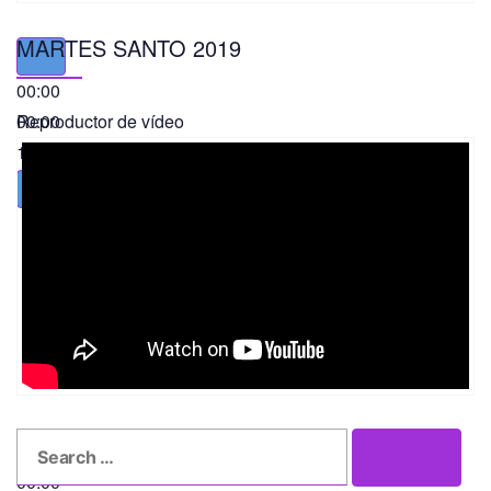
MARTES SANTO 2019
00:00
00:00
Reproductor de vídeo
11:56
Search
Search
for:
00:00