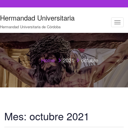
Hermandad Universitaria
T
Hermandad Universitaria de Córdoba
o
g
g
l
e
n
a
Home
2021
octubre
v
i
g
a
t
i
o
n
Mes:
octubre 2021