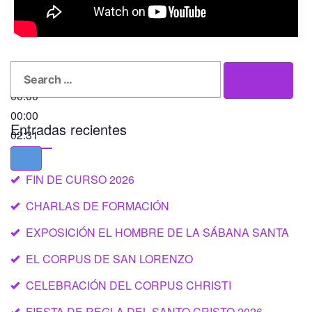
Search
Search
for:
00:00
00:00
Entradas recientes
02:31
FIN DE CURSO 2026
CHARLAS DE FORMACIÓN
EXPOSICIÓN EL HOMBRE DE LA SÁBANA SANTA
EL CORPUS DE SAN LORENZO
CELEBRACIÓN DEL CORPUS CHRISTI
FIESTA DE REGLA DEL SANTO CRISTO 2026