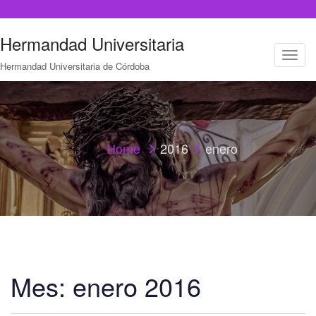
Hermandad Universitaria
T
Hermandad Universitaria de Córdoba
o
g
g
l
e
n
a
Home
2016
enero
v
i
g
a
t
i
o
n
Mes:
enero 2016