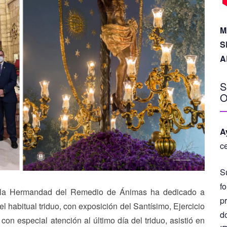
M
S
A
S
O
A
c
S
fo
2 la Hermandad del Remedio de Ánimas ha dedicado a
p
 habitual triduo, con exposición del Santísimo, Ejercicio
d
con especial atención al último día del triduo, asistió en