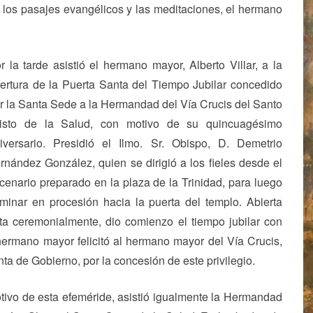
o los pasajes evangélicos y las meditaciones, el hermano
r la tarde asistió el hermano mayor, Alberto Villar, a la
ertura de la Puerta Santa del Tiempo Jubilar concedido
r la Santa Sede a la Hermandad del Vía Crucis del Santo
isto de la Salud, con motivo de su quincuagésimo
iversario. Presidió el Ilmo. Sr. Obispo, D. Demetrio
rnández González, quien se dirigió a los fieles desde el
cenario preparado en la plaza de la Trinidad, para luego
minar en procesión hacia la puerta del templo. Abierta
ta ceremonialmente, dio comienzo el tiempo jubilar con
hermano mayor felicitó al hermano mayor del Vía Crucis,
a de Gobierno, por la concesión de este privilegio.
tivo de esta efeméride, asistió igualmente la Hermandad