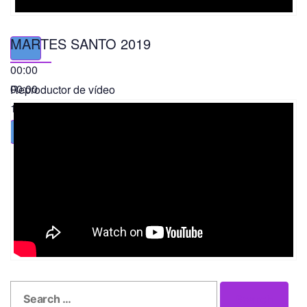
MARTES SANTO 2019
00:00
00:00
Reproductor de vídeo
11:56
Search
Search