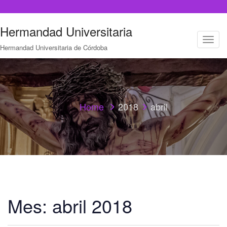
Hermandad Universitaria
T
Hermandad Universitaria de Córdoba
o
g
g
l
e
n
a
Home
2018
abril
v
i
g
a
t
i
o
n
Mes:
abril 2018