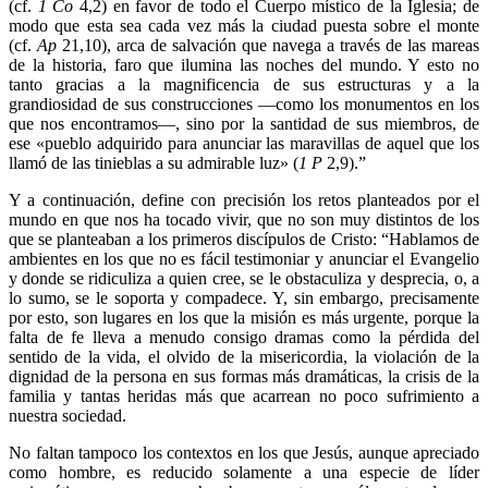
(cf.
1 Co
4,2) en favor de todo el Cuerpo místico de la Iglesia; de
modo que esta sea cada vez más la ciudad puesta sobre el monte
(cf.
Ap
21,10), arca de salvación que navega a través de las mareas
de la historia, faro que ilumina las noches del mundo. Y esto no
tanto gracias a la magnificencia de sus estructuras y a la
grandiosidad de sus construcciones —como los monumentos en los
que nos encontramos—, sino por la santidad de sus miembros, de
ese «pueblo adquirido para anunciar las maravillas de aquel que los
llamó de las tinieblas a su admirable luz» (
1 P
2,9).”
Y a continuación, define con precisión los retos planteados por el
mundo en que nos ha tocado vivir, que no son muy distintos de los
que se planteaban a los primeros discípulos de Cristo: “Hablamos de
ambientes en los que no es fácil testimoniar y anunciar el Evangelio
y donde se ridiculiza a quien cree, se le obstaculiza y desprecia, o, a
lo sumo, se le soporta y compadece. Y, sin embargo, precisamente
por esto, son lugares en los que la misión es más urgente, porque la
falta de fe lleva a menudo consigo dramas como la pérdida del
sentido de la vida, el olvido de la misericordia, la violación de la
dignidad de la persona en sus formas más dramáticas, la crisis de la
familia y tantas heridas más que acarrean no poco sufrimiento a
nuestra sociedad.
No faltan tampoco los contextos en los que Jesús, aunque apreciado
como hombre, es reducido solamente a una especie de líder