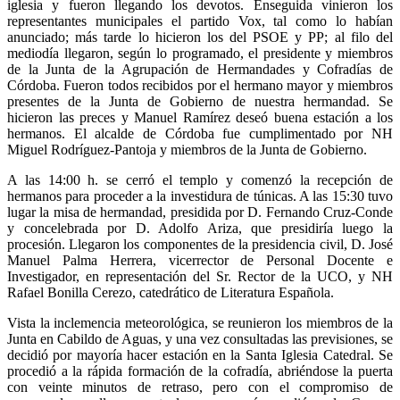
iglesia y fueron llegando los devotos. Enseguida vinieron los
representantes municipales el partido Vox, tal como lo habían
anunciado; más tarde lo hicieron los del PSOE y PP; al filo del
mediodía llegaron, según lo programado, el presidente y miembros
de la Junta de la Agrupación de Hermandades y Cofradías de
Córdoba. Fueron todos recibidos por el hermano mayor y miembros
presentes de la Junta de Gobierno de nuestra hermandad. Se
hicieron las preces y Manuel Ramírez deseó buena estación a los
hermanos. El alcalde de Córdoba fue cumplimentado por NH
Miguel Rodríguez-Pantoja y miembros de la Junta de Gobierno.
A las 14:00 h. se cerró el templo y comenzó la recepción de
hermanos para proceder a la investidura de túnicas. A las 15:30 tuvo
lugar la misa de hermandad, presidida por D. Fernando Cruz-Conde
y concelebrada por D. Adolfo Ariza, que presidiría luego la
procesión. Llegaron los componentes de la presidencia civil, D. José
Manuel Palma Herrera, vicerrector de Personal Docente e
Investigador, en representación del Sr. Rector de la UCO, y NH
Rafael Bonilla Cerezo, catedrático de Literatura Española.
Vista la inclemencia meteorológica, se reunieron los miembros de la
Junta en Cabildo de Aguas, y una vez consultadas las previsiones, se
decidió por mayoría hacer estación en la Santa Iglesia Catedral. Se
procedió a la rápida formación de la cofradía, abriéndose la puerta
con veinte minutos de retraso, pero con el compromiso de