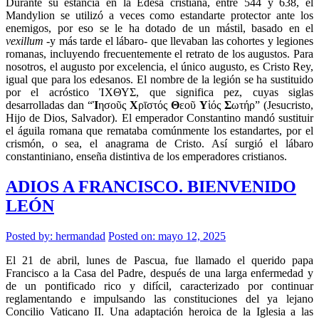
Durante su estancia en la Edesa cristiana, entre 544 y 638, el
Mandylion se utilizó a veces como estandarte protector ante los
enemigos, por eso se le ha dotado de un mástil, basado en el
vexillum
-y más tarde el lábaro- que llevaban las cohortes y legiones
romanas, incluyendo frecuentemente el retrato de los augustos. Para
nosotros, el augusto por excelencia, el único augusto, es Cristo Rey,
igual que para los edesanos. El nombre de la legión se ha sustituido
por el acróstico ἸΧΘΥΣ, que significa pez, cuyas siglas
desarrolladas dan “
Ἰ
ησοῦς
Χ
ρῑστός
Θ
εοῦ
Υ
ἱός
Σ
ωτήρ” (Jesucristo,
Hijo de Dios, Salvador). El emperador Constantino mandó sustituir
el águila romana que remataba comúnmente los estandartes, por el
crismón, o sea, el anagrama de Cristo. Así surgió el lábaro
constantiniano, enseña distintiva de los emperadores cristianos.
ADIOS A FRANCISCO. BIENVENIDO
LEÓN
Posted by:
hermandad
Posted on: mayo 12, 2025
El 21 de abril, lunes de Pascua, fue llamado el querido papa
Francisco a la Casa del Padre, después de una larga enfermedad y
de un pontificado rico y difícil, caracterizado por continuar
reglamentando e impulsando las constituciones del ya lejano
Concilio Vaticano II. Una adaptación heroica de la Iglesia a las