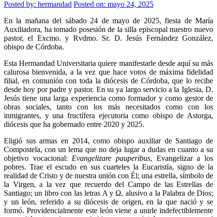
Posted by:
hermandad
Posted on: mayo 24, 2025
En la mañana del sábado 24 de mayo de 2025, fiesta de María
Auxiliadora, ha tomado posesión de la silla episcopal nuestro nuevo
pastor, el Excmo. y Rvdmo. Sr. D. Jesús Fernández González,
obispo de Córdoba.
Esta Hermandad Universitaria quiere manifestarle desde aquí su más
calurosa bienvenida, a la vez que hace votos de máxima fidelidad
filial, en comunión con toda la diócesis de Córdoba, que lo recibe
desde hoy por padre y pastor. En su ya largo servicio a la Iglesia, D.
Jesús tiene una larga experiencia como formador y como gestor de
obras sociales, tanto con los más necesitados como con los
inmigrantes, y una fructífera ejecutoria como obispo de Astorga,
diócesis que ha gobernado entre 2020 y 2025.
Eligió sus armas en 2014, como obispo auxiliar de Santiago de
Compostela, con un lema que no deja lugar a dudas en cuanto a su
objetivo vocacional:
Evangelizare pauperibus
, Evangelizar a los
pobres. Trae el escudo en sus cuarteles la Eucaristía, signo de la
realidad de Cristo y de nuestra unión con Él; una estrella, símbolo de
la Virgen, a la vez que recuerdo del Campo de las Estrellas de
Santiago; un libro con las letras A y Ω, alusivo a la Palabra de Dios;
y un león, referido a su diócesis de origen, en la que nació y se
formó. Providencialmente este león viene a unirle indefectiblemente