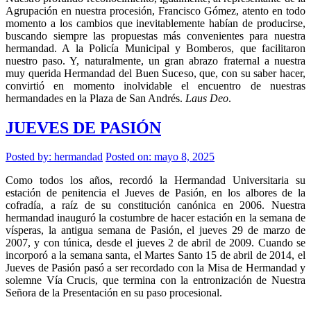
Agrupación en nuestra procesión, Francisco Gómez, atento en todo
momento a los cambios que inevitablemente habían de producirse,
buscando siempre las propuestas más convenientes para nuestra
hermandad. A la Policía Municipal y Bomberos, que facilitaron
nuestro paso. Y, naturalmente, un gran abrazo fraternal a nuestra
muy querida Hermandad del Buen Suceso, que, con su saber hacer,
convirtió en momento inolvidable el encuentro de nuestras
hermandades en la Plaza de San Andrés.
Laus Deo
.
JUEVES DE PASIÓN
Posted by:
hermandad
Posted on: mayo 8, 2025
Como todos los años, recordó la Hermandad Universitaria su
estación de penitencia el Jueves de Pasión, en los albores de la
cofradía, a raíz de su constitución canónica en 2006. Nuestra
hermandad inauguró la costumbre de hacer estación en la semana de
vísperas, la antigua semana de Pasión, el jueves 29 de marzo de
2007, y con túnica, desde el jueves 2 de abril de 2009. Cuando se
incorporó a la semana santa, el Martes Santo 15 de abril de 2014, el
Jueves de Pasión pasó a ser recordado con la Misa de Hermandad y
solemne Vía Crucis, que termina con la entronización de Nuestra
Señora de la Presentación en su paso procesional.