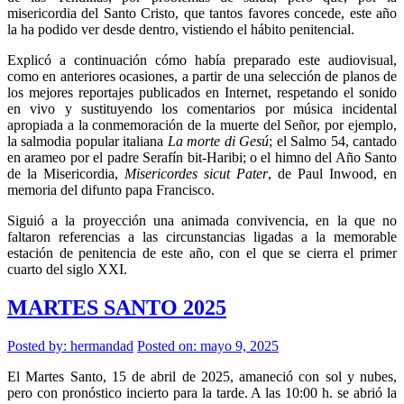
misericordia del Santo Cristo, que tantos favores concede, este año
la ha podido ver desde dentro, vistiendo el hábito penitencial.
Explicó a continuación cómo había preparado este audiovisual,
como en anteriores ocasiones, a partir de una selección de planos de
los mejores reportajes publicados en Internet, respetando el sonido
en vivo y sustituyendo los comentarios por música incidental
apropiada a la conmemoración de la muerte del Señor, por ejemplo,
la salmodia popular italiana
La morte di Gesú
; el Salmo 54, cantado
en arameo por el padre Serafín bit-Haribi; o el himno del Año Santo
de la Misericordia,
Misericordes sicut Pater
, de Paul Inwood, en
memoria del difunto papa Francisco.
Siguió a la proyección una animada convivencia, en la que no
faltaron referencias a las circunstancias ligadas a la memorable
estación de penitencia de este año, con el que se cierra el primer
cuarto del siglo XXI.
MARTES SANTO 2025
Posted by:
hermandad
Posted on: mayo 9, 2025
El Martes Santo, 15 de abril de 2025, amaneció con sol y nubes,
pero con pronóstico incierto para la tarde. A las 10:00 h. se abrió la