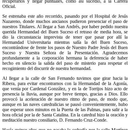
recuperarlos y llegar puntuales, como así sucedió, a la Carrera
Oficial.
Se estrenaba este año recorrido, pasando por el Hospital de Jesús
Nazareno, donde muchos ancianos pudieron presenciar el paso de
nuestros Titulares. Al llegar a San Andrés, por haber pedido nuestra
querida Hermandad del Buen Suceso el retraso de media hora, se
dio la circunstancia imprevista de tener que pasar por allí la
Hermandad Universitaria mientras salía la del Buen Suceso,
encontrándose de frente los pasos de Nuestro Padre Jesús del Buen
Suceso y Nuestra Señora de la Presentación. Agradecemos
profundamente a la corporación hermana la deferencia de haber
hecho en silencio la salida del paso de misterio para respetar el
recogimiento del discurrir de nuestra hermandad.
Al llegar a la calle de San Fernando tuvimos que girar hacia la
Ribera, para evitar encontrarnos con la Hermandad de la Agonía,
que venía por Cardenal González, y en la de Torrijos hizo acto de
presencia la lluvia, aunque por breve tiempo, gracias a Dios. Ello
provocó la aceleración de nuestro ritmo de paso, de modo que,
aunque en las naves catedralicias se pausó convenientemente, hubo
que esperar unos minutos en la Puerta de las Palmas, para salir a la
hora oficial por la de Santa Catalina. En la catedral hizo la oración y
meditación nuestro consiliario, D. Fernando Cruz-Conde.
Hacía quince años que no pasaba la cofradía por la calle Martínez