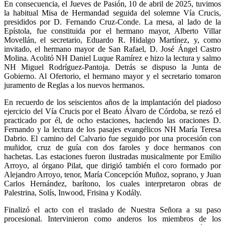
En consecuencia, el Jueves de Pasión, 10 de abril de 2025, tuvimos
la habitual Misa de Hermandad seguida del solemne Vía Crucis,
presididos por D. Fernando Cruz-Conde. La mesa, al lado de la
Epístola, fue constituida por el hermano mayor, Alberto Villar
Movellán, el secretario, Eduardo R. Hidalgo Martínez, y, como
invitado, el hermano
mayor de San Rafael, D. José Ángel Castro
Molina. Acolitó NH Daniel Luque Ramírez e hizo la lectura y salmo
NH Miguel Rodríguez-Pantoja. Detrás se dispuso la Junta de
Gobierno. Al Ofertorio, el hermano mayor y el secretario tomaron
juramento de Reglas a los nuevos hermanos.
En recuerdo de los seiscientos años de la implantación del piadoso
ejercicio del Vía Crucis por el Beato Álvaro de Córdoba, se rezó el
practicado por él, de ocho estaciones, haciendo las oraciones D.
Fernando y la lectura de los pasajes evangélicos NH María Teresa
Dabrio. El camino del Calvario fue seguido por una procesión con
muñidor, cruz de guía con dos faroles y doce hermanos con
hachetas.
Las estaciones fueron ilustradas musicalmente por Emilio
Arroyo, al órgano Pilat, que dirigió también el coro formado por
Alejandro Arroyo, tenor, María Concepción Muñoz, soprano, y Juan
Carlos Hernández, barítono, los cuales interpretaron obras de
Palestrina, Solís, Inwood, Frisina y Kodály.
Finalizó el acto con el traslado de Nuestra
Señora a su paso
procesional. Intervinieron como anderos los miembros de los