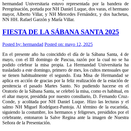
hermandad Universitaria estuvo representada por la bandera de
Peregrinación, portada por NH Daniel Luque, dos varas, el hermano
mayor, Alberto Villar, y NH Mercedes Fernández, y dos hachetas,
NN HH. Rafael Garzón y María Villar.
FIESTA DE LA SÁBANA SANTA 2025
Posted by:
hermandad
Posted on: mayo 12, 2025
En el presente año ha coincidido el día de la Sábana Santa, 4 de
mayo, con el III domingo de Pascua, razón por la cual no se ha
podido celebrar la misa propia. La Hermandad Universitaria ha
trasladado a este domingo, primero de mes, los cultos mensuales que
se tienen habitualmente el segundo. Esta Misa de Hermandad se
aplica en acción de gracias por la feliz realización de la estación de
penitencia el pasado Martes Santo. No pudiendo hacerse en el
Oratorio de la Sábana Santa, se celebró la misa, como es habitual, en
el altar mayor, presidida por nuestro consiliario, D. Fernando Cruz-
Conde, y acolitada por NH Daniel Luque. Hizo las lecturas y el
salmo NH Miguel Rodríguez-Pantoja. Al término de la eucaristía,
siguiendo la costumbre, los hermanos y feligreses, presididos por el
celebrante, entonaron la Salve Regina ante la imagen de Nuestra
Señora de la Presentación.