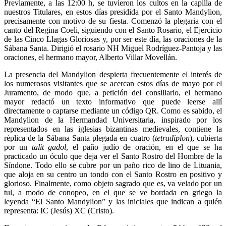
Previamente, a las 12:00 h, se tuvieron los cultos en la capilla de
nuestros Titulares, en estos días presidida por el Santo Mandylion,
precisamente con motivo de su fiesta. Comenzó la plegaria con el
canto del Regina Coeli, siguiendo con el Santo Rosario, el Ejercicio
de las Cinco Llagas Gloriosas y, por ser este día, las oraciones de la
Sábana Santa. Dirigió el rosario NH Miguel Rodríguez-Pantoja y las
oraciones, el hermano mayor, Alberto Villar Movellán.
La presencia del Mandylion despierta frecuentemente el interés de
los numerosos visitantes que se acercan estos días de mayo por el
Juramento, de modo que, a petición del consiliario, el hermano
mayor redactó un texto informativo que puede leerse allí
directamente o captarse mediante un código QR. Como es sabido, el
Mandylion de la Hermandad Universitaria, inspirado por los
representados en las iglesias bizantinas medievales, contiene la
réplica de la Sábana Santa plegada en cuatro (
tetradiplon
), cubierta
por un
talit gadol
, el paño judío de oración, en el que se ha
practicado un óculo que deja ver el Santo Rostro del Hombre de la
Síndone. Todo ello se cubre por un paño rico de lino de Lituania,
que aloja en su centro un tondo con el Santo Rostro en positivo y
glorioso. Finalmente, como objeto sagrado que es, va velado por un
tul, a modo de conopeo, en el que se ve bordada en griego la
leyenda “El Santo Mandylion” y las iniciales que indican a quién
representa: IC (Jesús) XC (Cristo).