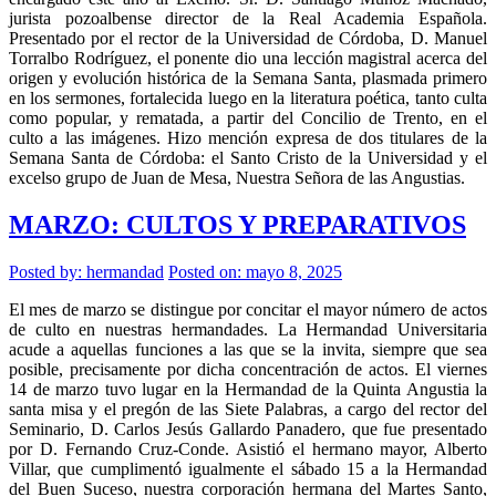
jurista pozoalbense director de la Real Academia Española.
Presentado por el rector de la Universidad de Córdoba, D. Manuel
Torralbo Rodríguez, el ponente dio una lección magistral acerca del
origen y evolución histórica de la Semana Santa, plasmada primero
en los sermones, fortalecida luego en la literatura poética, tanto culta
como popular, y rematada, a partir del Concilio de Trento, en el
culto a las imágenes. Hizo mención expresa de dos titulares de la
Semana Santa de Córdoba: el Santo Cristo de la Universidad y el
excelso grupo de Juan de Mesa, Nuestra Señora de las Angustias.
MARZO: CULTOS Y PREPARATIVOS
Posted by:
hermandad
Posted on: mayo 8, 2025
El mes de marzo se distingue por concitar el mayor número de actos
de culto en nuestras hermandades. La Hermandad Universitaria
acude a aquellas funciones a las que se la invita, siempre que sea
posible, precisamente por dicha concentración de actos. El viernes
14 de marzo tuvo lugar en la Hermandad de la Quinta Angustia la
santa misa y el pregón de las Siete Palabras, a cargo del rector del
Seminario, D. Carlos Jesús Gallardo Panadero,
que fue presentado
por D. Fernando Cruz-Conde. Asistió el hermano mayor, Alberto
Villar, que cumplimentó igualmente el sábado 15 a la Hermandad
del Buen Suceso, nuestra corporación hermana del Martes Santo,