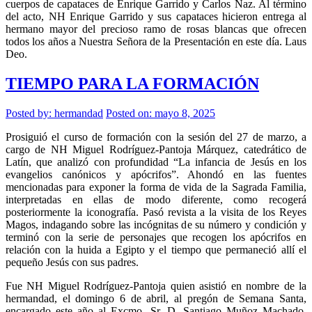
cuerpos de capataces de Enrique Garrido y Carlos Naz. Al término
del acto, NH Enrique Garrido y sus capataces hicieron entrega al
hermano mayor del precioso ramo de rosas blancas que ofrecen
todos los años a Nuestra Señora de la Presentación en este día. Laus
Deo.
TIEMPO PARA LA FORMACIÓN
Posted by:
hermandad
Posted on: mayo 8, 2025
Prosiguió el curso de formación con la sesión del 27 de marzo, a
cargo de NH Miguel Rodríguez-Pantoja Márquez, catedrático de
Latín, que analizó con profundidad “La infancia de Jesús en los
evangelios canónicos y apócrifos”. Ahondó en las fuentes
mencionadas para exponer la forma de vida de la Sagrada Familia,
interpretadas en ellas de modo diferente, como recogerá
posteriormente la iconografía. Pasó revista a la visita de los Reyes
Magos, indagando sobre las incógnitas de su número y condición y
terminó con la serie de personajes que recogen los apócrifos en
relación con la huida a Egipto y el tiempo que permaneció allí el
pequeño Jesús con sus padres.
Fue NH Miguel Rodríguez-Pantoja quien asistió en nombre de la
hermandad, el domingo 6 de abril, al pregón de Semana Santa,
encargado este año al Excmo. Sr. D. Santiago Muñoz Machado,