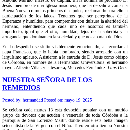
Antonio Murillo, maestro de Capilla. En la homilía se proclamó D.
Jesús miembro de una Iglesia misionera, que ha de salir a contar la
Buena Nueva como los primeros discípulos, reclamando para ello la
participación de los laicos. Tenemos que ser peregrinos de la
Esperanza y humildes, para comprender con dulzura la alteridad del
hermano, entendiendo que cada uno de nosotros es también
imperfecto, igual que el otro; humildad, lejos de la soberbia y la
arrogancia que dominan en la sociedad y que nos apartan de Dios.
En la despedida se sintió visiblemente emocionado, al recordar al
papa Francisco, que lo había nombrado, siendo arropado con un
larguísimo aplauso. Asistieron a la entrada de D. Jesús como obispo
de Córdoba, en nombre de la Hermandad Universitaria, el hermano
mayor, Alberto Villar, y la tesorera, Mercedes Fernández.
Laus Deo.
NUESTRA SEÑORA DE LOS
REMEDIOS
Posted by:
hermandad
Posted on: mayo 19, 2025
Se celebra cada martes 13 esta devoción popular, con un nutrido
grupo de devotos que acuden a venerarla de toda Córdoba a la
parroquia de San Lorenzo Mártir, donde reside esta bella imagen
setecentista de la Virgen con el Niño. Tuvo en otro tiempo Nuestra