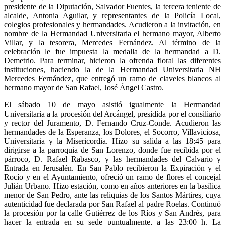
presidente de la Diputación, Salvador Fuentes, la tercera teniente de
alcalde, Antonia Aguilar, y representantes de la Policía Local,
colegios profesionales y hermandades. Acudieron a la invitación, en
nombre de la Hermandad Universitaria el hermano
mayor, Alberto
Villar, y la tesorera, Mercedes Fernández. Al término de la
celebración le fue impuesta la medalla de la hermandad a D.
Demetrio. Para terminar, hicieron la ofrenda floral las diferentes
instituciones, haciendo la de la Hermandad Universitaria NH
Mercedes Fernández, que entregó un ramo de claveles blancos al
hermano mayor de San Rafael, José Ángel Castro.
El sábado 10 de mayo asistió igualmente la Hermandad
Universitaria a la procesión del Arcángel, presidida por el consiliario
y rector del Juramento, D. Fernando Cruz-Conde. Acudieron las
hermandades de la Esperanza, los Dolores, el Socorro, Villaviciosa,
Universitaria y la Misericordia. Hizo su salida a las 18:45 para
dirigirse a la parroquia de San Lorenzo, donde fue recibida por el
párroco, D. Rafael Rabasco, y las hermandades del Calvario y
Entrada en Jerusalén. En San Pablo recibieron la Expiración y el
Rocío y en el
Ayuntamiento, ofreció un ramo de flores el concejal
Julián Urbano. Hizo estación, como en años anteriores en la basílica
menor de San Pedro, ante las reliquias de los Santos Mártires, cuya
autenticidad fue declarada por San Rafael al padre Roelas. Continuó
la procesión por la calle Gutiérrez de los Ríos y San Andrés, para
hacer la entrada en su sede puntualmente, a las 23:00 h. La