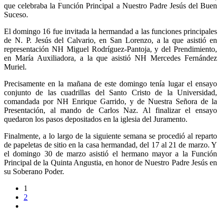
que celebraba la Función Principal a Nuestro Padre Jesús del Buen
Suceso.
El domingo 16 fue invitada la hermandad a las funciones principales
de N. P. Jesús del Calvario, en San Lorenzo, a la que asistió en
representación NH Miguel Rodríguez-Pantoja, y del Prendimiento,
en María Auxiliadora, a la que asistió NH Mercedes Fernández
Muriel.
Precisamente en la mañana de este domingo tenía lugar el ensayo
conjunto de las cuadrillas del Santo Cristo de la Universidad,
comandada por NH Enrique Garrido, y de Nuestra Señora de la
Presentación, al mando de Carlos Naz. Al finalizar el ensayo
quedaron los pasos depositados en la iglesia del Juramento.
Finalmente, a lo largo de la siguiente semana se procedió al reparto
de papeletas de sitio en la casa hermandad, del 17 al 21 de marzo. Y
el domingo 30 de marzo asistió el hermano mayor a la Función
Principal de la Quinta Angustia, en honor de Nuestro Padre Jesús en
su Soberano Poder.
Paginación
1
2
de
entradas