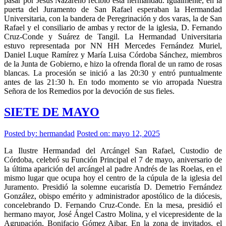
pasar por Jesús Nazareno recibió esta hermandad. Igualmente, en la
puerta del Juramento de San Rafael esperaban la Hermandad
Universitaria, con la bandera de Peregrinación y dos varas, la de San
Rafael y el consiliario de ambas y rector de la iglesia, D. Fernando
Cruz-Conde y Suárez de Tangil. La Hermandad Universitaria
estuvo representada por NN HH Mercedes Fernández Muriel,
Daniel Luque Ramírez y María Luisa Córdoba Sánchez, miembros
de la Junta de Gobierno, e hizo la ofrenda floral de un ramo de rosas
blancas. La procesión se inició a las 20:30 y entró puntualmente
antes de las 21:30 h. En todo momento se vio arropada Nuestra
Señora de los Remedios por la devoción de sus fieles.
SIETE DE MAYO
Posted by:
hermandad
Posted on: mayo 12, 2025
La Ilustre Hermandad del Arcángel San Rafael, Custodio de
Córdoba, celebró su Función Principal el 7 de mayo, aniversario de
la última aparición del arcángel al padre Andrés de las Roelas, en el
mismo lugar que ocupa hoy el centro de la cúpula de la iglesia del
Juramento. Presidió la solemne eucaristía D. Demetrio Fernández
González, obispo emérito y administrador apostólico de la diócesis,
concelebrando D. Fernando Cruz-Conde. En la mesa, presidió el
hermano mayor, José Ángel Castro Molina, y el vicepresidente de la
Agrupación, Bonifacio Gómez Aibar. En la zona de invitados, el