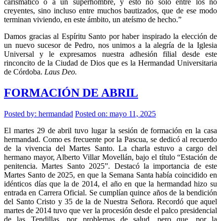
carismático o a un superhombre, y esto no sólo entre los no
creyentes, sino incluso entre muchos bautizados, que de ese modo
terminan viviendo, en este ámbito, un ateísmo de hecho.”
Damos gracias al Espíritu Santo por haber inspirado la elección de
un nuevo sucesor de Pedro, nos unimos a la alegría de la Iglesia
Universal y le expresamos nuestra adhesión filial desde este
rinconcito de la Ciudad de Dios que es la Hermandad Universitaria
de Córdoba.
Laus Deo.
FORMACIÓN DE ABRIL
Posted by:
hermandad
Posted on: mayo 11, 2025
El martes 29 de abril tuvo lugar la sesión de formación en la casa
hermandad. Como es frecuente por la Pascua, se dedicó al recuerdo
de la vivencia del Martes Santo. La charla estuvo a cargo del
hermano mayor, Alberto Villar Movellán, bajo el título “Estación de
penitencia. Martes Santo 2025”. Destacó la importancia de este
Martes Santo de 2025, en que la Semana Santa había coincidido en
idénticos días que la de 2014, el año en que la hermandad hizo su
entrada en Carrera Oficial. Se cumplían quince años de la bendición
del Santo Cristo y 35 de la de Nuestra Señora. Recordó que aquel
martes de 2014 tuvo que ver la procesión desde el palco presidencial
de las Tendillas, por problemas de salud, pero que, por la