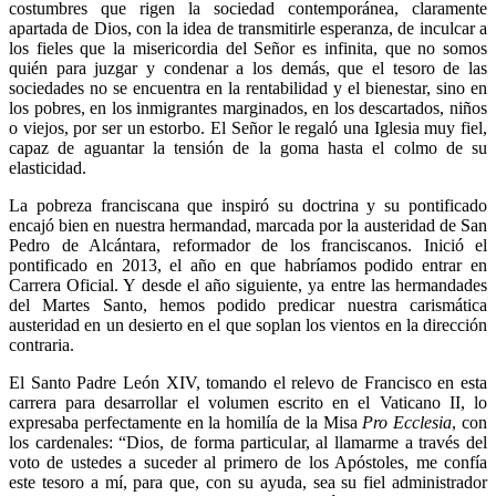
costumbres que rigen la sociedad contemporánea, claramente
apartada de Dios, con la idea de transmitirle esperanza, de inculcar a
los fieles que la misericordia del Señor es infinita, que no somos
quién para juzgar y condenar a los demás, que el tesoro de las
sociedades no se encuentra en la rentabilidad y el bienestar, sino en
los pobres, en los inmigrantes marginados, en los descartados, niños
o viejos, por ser un estorbo. El Señor le regaló una Iglesia muy fiel,
capaz de aguantar la tensión de la goma hasta el colmo de su
elasticidad.
La pobreza franciscana que inspiró su doctrina y su pontificado
encajó bien en nuestra hermandad, marcada por la austeridad de San
Pedro de Alcántara, reformador de los franciscanos. Inició el
pontificado en 2013, el año en que habríamos podido entrar en
Carrera Oficial. Y desde el año siguiente, ya entre las hermandades
del Martes Santo, hemos podido predicar nuestra carismática
austeridad en un desierto en el que soplan los vientos en la dirección
contraria.
El Santo Padre León XIV, tomando el relevo de Francisco en esta
carrera para desarrollar el volumen escrito en el Vaticano II, lo
expresaba perfectamente en la homilía de la Misa
Pro Ecclesia
, con
los cardenales: “Dios, de forma particular, al llamarme a través del
voto de ustedes a suceder al primero de los Apóstoles, me confía
este tesoro a mí, para que, con su ayuda, sea su fiel administrador