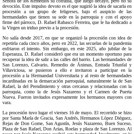
Señora de los Remedios su cofradía, que luego decayó, pero no su
devoción. Este impulso devoto es el que sugirió la idea de sacarla en
procesión a un grupo de feligreses, bajo el auspicio de las
hermandades que tienen su sede en la parroquia y con el apoyo
firme del párroco, D. Rafael Rabasco Ferreira, que le ha dedicado a
la Virgen un triduo previo a la procesión.
No salía desde 2017, en que se organizó la procesión con idea de
repetirla cada cinco años, pero en 2022, las secuelas de la pandemia
enfriaron el intento. Sin embargo, en este 2025, año jubilar de la
Esperanza, D. Rafael consideró que era un momento oportuno para
recuperar la idea de salir a las calles del barrio. Las hermandades de
San Lorenzo, Calvario, Remedio de Ánimas, Entrada Triunfal y
Villaviciosa, se pusieron a ello e invitaron a participar en la
procesión a la Hermandad Universitaria y al resto de hermandades
incardinadas en la demarcación parroquial, naturalmente la de San
Rafael, la del Prendimiento y otras cercanas y relacionadas con la
parroquia, como la de Jesús Nazareno y el Carmen de Puerta
Nueva. Fueron invitados expresamente los hermanos mayores con
vara.
La procesión tuvo lugar el viernes 16 de mayo. El recorrido se hizo
por Santa María de Gracia, San Andrés, Hermanos López Diéguez,
Rejas de Don Gome, San Agustín, Jesús Nazareno, Buen Suceso,
Plaza de San Rafael, Don Arias, Roelas y plaza de San Lorenzo. Al