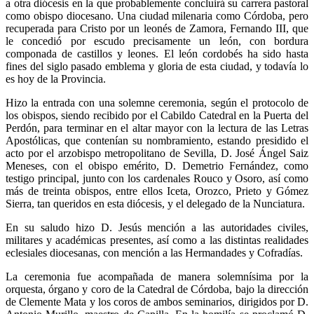
a otra diócesis en la que probablemente concluirá su carrera pastoral
como obispo diocesano. Una ciudad milenaria como Córdoba, pero
recuperada para Cristo por un leonés de Zamora, Fernando III, que
le concedió por escudo precisamente un león, con bordura
componada de castillos y leones. El león cordobés ha sido hasta
fines del siglo pasado emblema y gloria de esta ciudad, y todavía lo
es hoy de la Provincia.
Hizo la entrada con una solemne ceremonia, según el protocolo de
los obispos, siendo recibido por el Cabildo Catedral en la Puerta del
Perdón, para terminar en el altar mayor con la lectura de las Letras
Apostólicas, que contenían su nombramiento, estando presidido el
acto por el arzobispo metropolitano de Sevilla, D. José Ángel Saiz
Meneses, con el obispo emérito, D. Demetrio Fernández, como
testigo principal, junto con los cardenales Rouco y Osoro, así como
más de treinta obispos, entre ellos Iceta, Orozco, Prieto y Gómez
Sierra, tan queridos en esta diócesis, y el delegado de la Nunciatura.
En su saludo hizo D. Jesús mención a las autoridades civiles,
militares y académicas presentes, así como a las distintas realidades
eclesiales diocesanas, con mención a las Hermandades y Cofradías.
La ceremonia fue acompañada de manera solemnísima por la
orquesta, órgano y coro de la Catedral de Córdoba, bajo la dirección
de Clemente Mata y los coros de ambos seminarios, dirigidos por D.