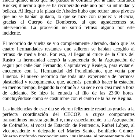
Rucker, itinerario que se ha recuperado este año por su intimidad y
belleza. Al llegar a la plaza de Abades hubo que retirar unos pivotes
que no se habían quitado, lo que se hizo con rapidez y eficacia,
gracias al Cuerpo de Bomberos, al que agradecemos su
intervención. La procesión no sufrió retraso alguno por este
incidente.
El recorrido de vuelta se vio completamente alterado, dado que las
cuatro hermandades restantes que salieron se habían acogido al
retraso de media hora. Por eso, al llegar al cruce de la Cruz del
Rastro la hermandad aceptó la sugerencia de la Agrupación de
seguir por calle San Fernando, Capitulares y Realejo, para evitar el
encuentro con la Hermandad del Prendimiento, que venía por
Lineros. El nuevo recorrido fue toda una experiencia de hermosa
plasticidad y recogimiento, que, además, permitió hacer la estación
en menos tiempo, llegando la cofradía a su sede con casi media hora
de adelanto. Se hizo la entrada al filo de las 23:00 horas,
concluyéndose como es costumbre con el canto de la Salve Regina.
Las incidencias de este día se vieron felizmente resueltas gracias a la
perfecta coordinación del CECOP, a cuyos componentes
transmitimos nuestra gratitud y, muy especialmente, a la Agrupación
de Cofradías, al vocal de Estación de Penitencia, Rafael López, al
vicepresidente y delegado del Martes Santo, Bonifacio Gómez.
Nuestro profundo reconocimiento, igualmente, al representante de la