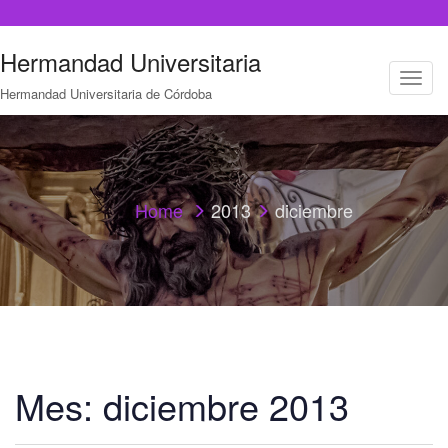
Hermandad Universitaria
T
Hermandad Universitaria de Córdoba
o
g
g
l
e
n
a
Home
2013
diciembre
v
i
g
a
t
i
o
n
Mes:
diciembre 2013