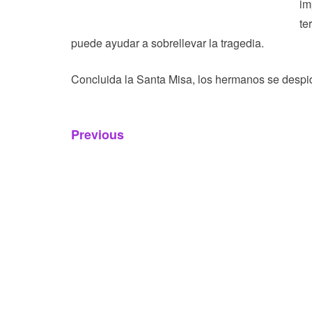
im
te
puede ayudar a sobrellevar la tragedia.
Concluida la Santa Misa, los hermanos se despi
Navegación
Previous
Previous
de
post:
entradas