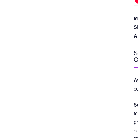
M
S
A
S
O
A
c
S
fo
p
d