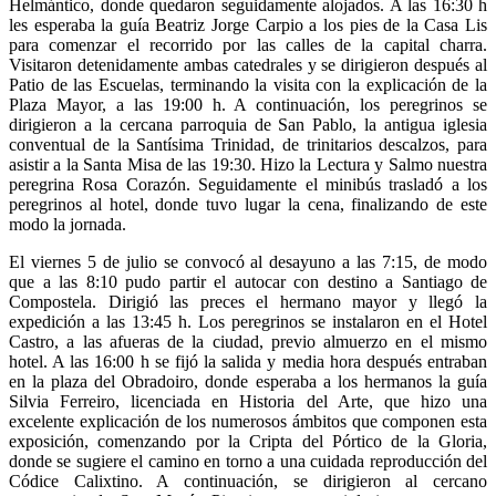
Helmántico, donde quedaron seguidamente alojados. A las 16:30 h
les esperaba la guía Beatriz Jorge Carpio a los pies de la Casa Lis
para comenzar el recorrido por las calles de la capital charra.
Visitaron detenidamente ambas catedrales y se dirigieron después al
Patio de las Escuelas, terminando la visita con la explicación de la
Plaza Mayor, a las 19:00 h. A continuación, los peregrinos se
dirigieron a la cercana parroquia de San Pablo, la antigua iglesia
conventual de la Santísima Trinidad, de trinitarios descalzos, para
asistir a la Santa Misa de las 19:30. Hizo la Lectura y Salmo nuestra
peregrina Rosa Corazón. Seguidamente el minibús trasladó a los
peregrinos al hotel, donde tuvo lugar la cena, finalizando de este
modo la jornada.
El viernes 5 de julio se convocó al desayuno a las 7:15, de modo
que a las 8:10 pudo partir el autocar con destino a Santiago de
Compostela. Dirigió las preces el hermano mayor y llegó la
expedición a las 13:45 h. Los peregrinos se instalaron en el Hotel
Castro, a las afueras de la ciudad, previo almuerzo en el mismo
hotel. A las 16:00 h se fijó la salida y media hora después entraban
en la plaza del Obradoiro, donde esperaba a los hermanos la guía
Silvia Ferreiro, licenciada en Historia del Arte, que hizo una
excelente explicación de los numerosos ámbitos que componen esta
exposición, comenzando por la Cripta del Pórtico de la Gloria,
donde se sugiere el camino en torno a una cuidada reproducción del
Códice Calixtino. A continuación, se dirigieron al cercano