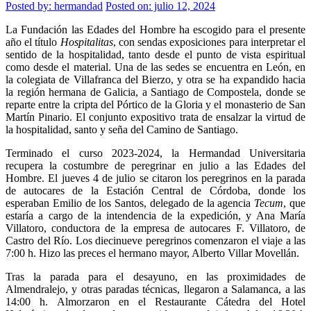
Posted by:
hermandad
Posted on: julio 12, 2024
La Fundación las Edades del Hombre ha escogido para el presente
año el título
Hospitalitas
, con sendas exposiciones para interpretar el
sentido de la hospitalidad, tanto desde el punto de vista espiritual
como desde el material. Una de las sedes se encuentra en León, en
la colegiata de Villafranca del Bierzo, y otra se ha expandido hacia
la región hermana de Galicia, a Santiago de Compostela, donde se
reparte entre la cripta del Pórtico de la Gloria y el monasterio de San
Martín Pinario. El conjunto expositivo trata de ensalzar la virtud de
la hospitalidad, santo y seña del Camino de Santiago.
Terminado el curso 2023-2024, la Hermandad Universitaria
recupera la costumbre de peregrinar en julio a las Edades del
Hombre. El jueves 4 de julio se citaron los peregrinos en la parada
de autocares de la Estación Central de Córdoba, donde los
esperaban Emilio de los Santos, delegado de la agencia
Tecum
, que
estaría a cargo de la intendencia de la expedición, y Ana María
Villatoro, conductora de la empresa de autocares F. Villatoro, de
Castro del Río. Los diecinueve peregrinos comenzaron el viaje a las
7:00 h. Hizo las preces el hermano mayor, Alberto Villar Movellán.
Tras la parada para el desayuno, en las proximidades de
Almendralejo, y otras paradas técnicas, llegaron a Salamanca, a las
14:00 h. Almorzaron en el Restaurante Cátedra del Hotel