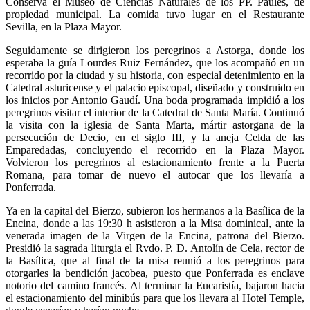
Conserva el Museo de Ciencias Naturales de los PP. Paúles, de
propiedad municipal. La comida tuvo lugar en el Restaurante
Sevilla, en la Plaza Mayor.
Seguidamente se dirigieron los peregrinos a Astorga, donde los
esperaba la guía Lourdes Ruiz Fernández, que los acompañó en un
recorrido por la ciudad y su historia, con especial detenimiento en la
Catedral asturicense y el palacio episcopal, diseñado y construido en
los inicios por Antonio Gaudí. Una boda programada impidió a los
peregrinos visitar el interior de la
Catedral de Santa María. Continuó
la visita con la iglesia de Santa Marta, mártir astorgana de la
persecución de Decio, en el siglo III, y la aneja Celda de las
Emparedadas, concluyendo el recorrido en la Plaza Mayor.
Volvieron los peregrinos al estacionamiento frente a la Puerta
Romana, para tomar de nuevo el autocar que los llevaría a
Ponferrada.
Ya en la capital del Bierzo, subieron los hermanos a la Basílica de la
Encina, donde a las 19:30 h asistieron a la Misa dominical,
ante la
venerada imagen de la Virgen de la Encina, patrona del Bierzo.
Presidió la sagrada liturgia el Rvdo. P. D. Antolín de Cela, rector de
la Basílica, que al final de la misa reunió a los peregrinos para
otorgarles la bendición jacobea, puesto que Ponferrada es enclave
notorio del camino francés. Al terminar la Eucaristía, bajaron hacia
el estacionamiento del minibús para que los llevara al Hotel Temple,