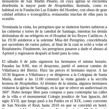
monasterio de San
Martín Pinario, en cuya iglesia se encuentra
distribuida la mayor parte de
Hospitalitas
, ilustrada, como es
habitual en la Fundación Las Edades del Hombre, con obras de gran
calidad artística o iconográfica, restauradas muchas de ellas para la
ocasión.
Terminada la visita, los peregrinos que se sintieron fuertes subieron a
las cubiertas y torres de la catedral de Santiago, mientras los demás
disfrutaban de un refrigerio en el Hospital de los Reyes Católicos. A
las 19:30 asistieron a la solemne Misa del Peregrino, concelebrada
por sacerdotes de varios países, al final de la cual se echó a volar el
Botafumeiro. Finalmente, los peregrinos pasaron a darle el abrazo al
Apóstol y regresaron después al hotel para la cena.
El sábado 6 de julio siguieron los hermanos el mismo horario.
Pasadas las 8:00, tras el desayuno, partió el autocar camino de
Villafranca del Bierzo. Hizo las preces el hermano mayor. A las
10:30 llegaron a Villafranca y se dirigieron a la Colegiata de Santa
María, donde a las 11:00 comenzó la visita guiada a la sección
leonesa de
Hospitalitas
. Al término de la misma, algunos hermanos
visitaron la iglesia de Santiago, en la que se ofrece un audiovisual en
360º. Hubo tiempo libre para compras o para contemplar las calles
de la villa o el monumental Colegio jesuítico de San Ignacio, del
siglo XVII, que luego pasó a los Paúles en el XIX, como convento
de San Nicolás el Real, hasta 2010 en que
se convirtió en hotel.