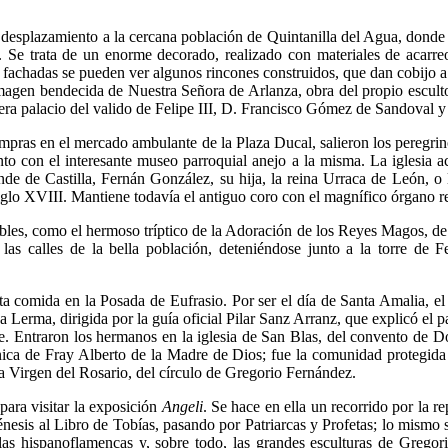
 desplazamiento a la cercana población de Quintanilla del Agua, donde 
za. Se trata de un enorme decorado, realizado con materiales de acarr
 fachadas se pueden ver algunos rincones construidos, que dan cobijo a la
 imagen bendecida de Nuestra Señora de Arlanza, obra del propio esculto
era palacio del valido de Felipe III, D. Francisco Gómez de Sandoval y 
mpras en el mercado ambulante de la Plaza Ducal, salieron los peregrin
 con el interesante museo parroquial anejo a la misma. La iglesia act
nde de Castilla, Fernán González, su hija, la reina Urraca de León, 
iglo XVIII. Mantiene todavía el antiguo coro con el magnífico órgano r
les, como el hermoso tríptico de la Adoración de los Reyes Magos, de fi
las calles de la bella población, deteniéndose junto a la torre de
a comida en la Posada de Eufrasio. Por ser el día de Santa Amalia, el
Lerma, dirigida por la guía oficial Pilar Sanz Arranz, que explicó el pal
Entraron los hermanos en la iglesia de San Blas, del convento de Do
cnica de Fray Alberto de la Madre de Dios; fue la comunidad protegida
a Virgen del Rosario, del círculo de Gregorio Fernández.
 para visitar la exposición
Angeli
. Se hace en ella un recorrido por la r
Génesis al Libro de Tobías, pasando por Patriarcas y Profetas; lo mismo s
blas hispanoflamencas y, sobre todo, las grandes esculturas de Greg