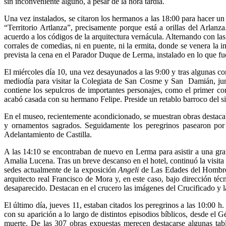
sin inconveniente alguno, a pesar de la hora tardía.
Una vez instalados, se citaron los hermanos a las 18:00 para hacer un
“Territorio Artlanza”, precisamente porque está a orillas del Arlan
acuerdo a los códigos de la arquitectura vernácula. Alternando con las
corrales de comedias, ni en puente, ni la ermita, donde se venera la
prevista la cena en el Parador Duque de Lerma, instalado en lo que fu
El miércoles día 10, una vez desayunados a las 9:00 y tras algunas co
mediodía para visitar la Colegiata de San Cosme y San Damián, junto
contiene los sepulcros de importantes personajes, como el primer co
acabó casada con su hermano Felipe. Preside un retablo barroco del s
En el museo, recientemente acondicionado, se muestran obras destacab
y ornamentos sagrados. Seguidamente los peregrinos pasearon por 
Adelantamiento de Castilla.
A las 14:10 se encontraban de nuevo en Lerma para asistir a una grat
Amalia Lucena. Tras un breve descanso en el hotel, continuó la visita a 
sedes actualmente de la exposición
Angeli
de Las Edades del Hombre. 
arquitecto real Francisco de Mora y, en este caso, bajo dirección té
desaparecido. Destacan en el crucero las imágenes del Crucificado y l
El último día, jueves 11, estaban citados los peregrinos a las 10:00 h.
con su aparición a lo largo de distintos episodios bíblicos, desde el 
muerte. De las 307 obras expuestas merecen destacarse algunas ta