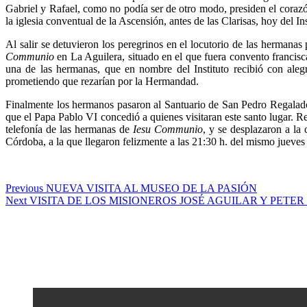
Gabriel y Rafael, como no podía ser de otro modo, presiden el corazón
la iglesia conventual de la Ascensión, antes de las Clarisas, hoy del In
Al salir se detuvieron los peregrinos en el locutorio de las hermanas 
Communio
en La Aguilera, situado en el que fuera convento francisc
una de las hermanas, que en nombre del Instituto recibió con ale
prometiendo que rezarían por la Hermandad.
Finalmente los hermanos pasaron al Santuario de San Pedro Regalado, 
que el Papa Pablo VI concedió a quienes visitaran este santo lugar. R
telefonía de las hermanas de
Iesu Communio
, y se desplazaron a la
Córdoba, a la que llegaron felizmente a las 21:30 h. del mismo jueves
Navegación
Previous
Previous
NUEVA VISITA AL MUSEO DE LA PASIÓN
Next
post:
Next
VISITA DE LOS MISIONEROS JOSÉ AGUILAR Y PETER
de
post:
entradas