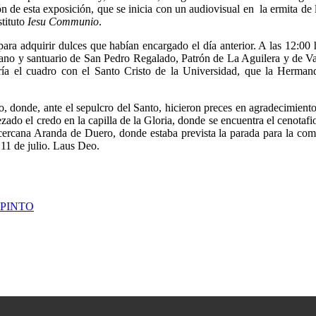
 de esta exposición, que se inicia con un audiovisual en la ermita de l
stituto
Iesu Communio
.
para adquirir dulces que habían encargado el día anterior. A las 12:00 h
ano y santuario de San Pedro Regalado, Patrón de La Aguilera y de Val
gría el cuadro con el Santo Cristo de la Universidad, que la Herm
donde, ante el sepulcro del Santo, hicieron preces en agradecimiento 
ezado el credo en la capilla de la Gloria, donde se encuentra el cenota
 cercana Aranda de Duero, donde estaba prevista la parada para la com
 11 de julio. Laus Deo.
 PINTO