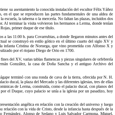
tiene su asentamiento la conocida instalación del escultor Félix Yáñez
eo, en el que se reproducen las partes fundamentales de una aldea de
 escuela, la taberna o la mercería. No faltan las plazas, incluidos dos
r. Al terminar la visita volvieron los hermanos a Lerma, donde tenían
Rojas, primer duque de ese título.
os a las 11:00 h. para Covarrubias, a donde llegaron minutos antes del
ual se construyó en estilo gótico en el último cuarto del siglo XV y
o la infanta Cristina de Noruega, que vino prometida con Alfonso X y
ealizado por el riojano Diego de Orio en 1700.
nes del XV, varias tablas flamencas y piezas singulares de orfebrería
 Fernán González, la casa de Doña Sancha y el antiguo Archivo del
 ágape terminó con una ronda de cava de la tierra, ofrecida por N. H.
acio ducal, la plaza del Mercado y las diferentes iglesias, tres de ellas
minicas de Lerma, construida, como el palacio ducal, con planos del
 por el Duque, cuyo palacio se unía a la iglesia por un pasadizo, hoy
epresentación angélica en relación con la creación del universo y luego
u relación con la vida de Cristo, desde la infancia hasta después de la
orio Fernández, Alonso de Sedano y Luis Salvador Carmona. Miguel,