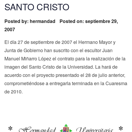
SANTO CRISTO
Posted by:
hermandad
Posted on: septiembre 29,
2007
El día 27 de septiembre de 2007 el Hermano Mayor y
Junta de Gobierno han suscrito con el escultor Juan
Manuel Miñarro López el contrato para la realización de la
imagen del Santo Cristo de la Universidad. La hará de
acuerdo con el proyecto presentado el 28 de julio anterior,
comprometiéndose a entregarla terminada en la Cuaresma
de 2010.
Navegación
Previous
N
Previous
Next
de
post:
p