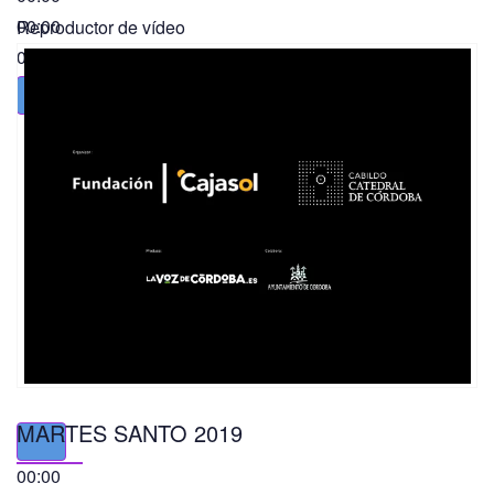
00:00
Reproductor de vídeo
01:49
MARTES SANTO 2019
00:00