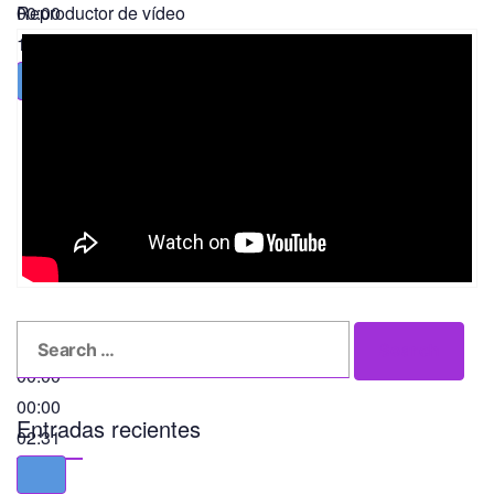
00:00
Reproductor de vídeo
11:56
Search
Search
for:
00:00
00:00
Entradas recientes
02:31