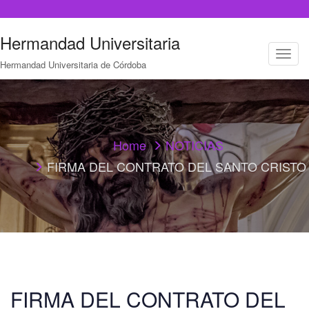
Hermandad Universitaria
T
Hermandad Universitaria de Córdoba
o
g
g
l
e
n
a
Home
NOTICIAS
v
FIRMA DEL CONTRATO DEL SANTO CRISTO
i
g
a
t
i
o
n
FIRMA DEL CONTRATO DEL