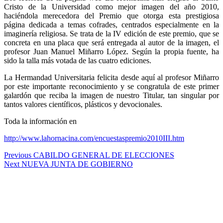
Cristo de la Universidad como mejor imagen del año 2010,
haciéndola merecedora del Premio que otorga esta prestigiosa
página dedicada a temas cofrades, centrados especialmente en la
imaginería religiosa. Se trata de la IV edición de este premio, que se
concreta en una placa que será entregada al autor de la imagen, el
profesor Juan Manuel Miñarro López. Según la propia fuente, ha
sido la talla más votada de las cuatro ediciones.
La Hermandad Universitaria felicita desde aquí al profesor Miñarro
por este importante reconocimiento y se congratula de este primer
galardón que reciba la imagen de nuestro Titular, tan singular por
tantos valores científicos, plásticos y devocionales.
Toda la información en
http://www.lahornacina.com/encuestaspremio2010III.htm
Navegación
Previous
Previous
CABILDO GENERAL DE ELECCIONES
Next
post:
Next
NUEVA JUNTA DE GOBIERNO
de
post:
entradas