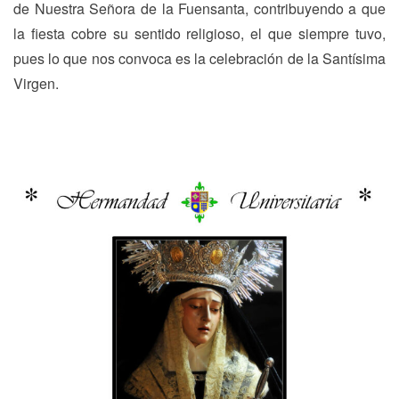
de Nuestra Señora de la Fuensanta, contribuyendo a que
la fiesta cobre su sentido religioso, el que siempre tuvo,
pues lo que nos convoca es la celebración de la Santísima
Virgen.
Navegación
Previous
N
Previous
Next
de
post:
p
entradas