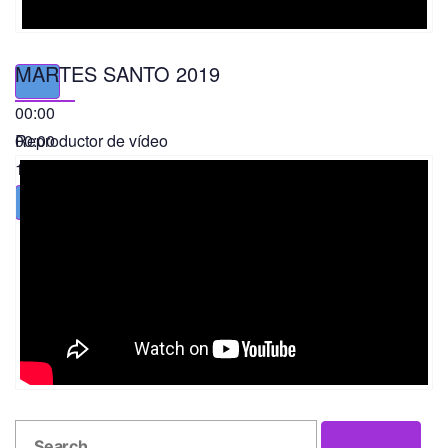
MARTES SANTO 2019
00:00
00:00
Reproductor de vídeo
11:56
Search
Search