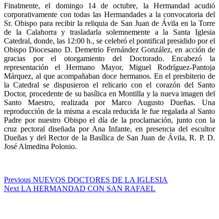
Finalmente, el domingo 14 de octubre, la Hermandad acudió
corporativamente con todas las Hermandades a la convocatoria del
Sr. Obispo para recibir la reliquia de San Juan de Ávila en la Torre
de la Calahorra y trasladarla solemnemente a la Santa Iglesia
Catedral, donde, las 12:00 h., se celebró el pontifical presidido por el
Obispo Diocesano D. Demetrio Fernández González, en acción de
gracias por el otorgamiento del Doctorado. Encabezó la
representación el Hermano Mayor, Miguel Rodríguez-Pantoja
Márquez, al que acompañaban doce hermanos. En el presbiterio de
la Catedral se dispusieron el relicario con el corazón del Santo
Doctor, procedente de su basílica en Montilla y la nueva imagen del
Santo Maestro, realizada por Marco Augusto Dueñas. Una
reproducción de la misma a escala reducida le fue regalada al Santo
Padre por nuestro Obispo el día de la proclamación, junto con la
cruz pectoral diseñada por Ana Infante, en presencia del escultor
Dueñas y del Rector de la Basílica de San Juan de Ávila, R. P. D.
José Almedina Polonio.
Navegación
Previous
Previous
NUEVOS DOCTORES DE LA IGLESIA
Next
post:
Next
LA HERMANDAD CON SAN RAFAEL
de
post:
entradas