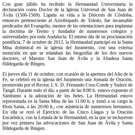
Con gran júbilo ha recibido la Hermandad Universitaria la
declaración como Doctor de la Iglesia Universal de San Juan de
Ávila (1500-1569). Ligada su vida a la Diócesis de Córdoba,
entonces perteneciente al Arzobispado de Toledo, fue incansable
predicador del Evangelio, mentor de las orientaciones para implantar
la doctrina de Trento y fundador de numerosos colegios y
universidades por toda Andalucía. El mismo día de su proclamación
pontificia, 7 de octubre de 2012, la Hermandad participó en la Santa
Misa dominical en la iglesia del Juramento, con una extensa
monición en que se relataban las biografías de los dos nuevos
doctores, el Maestro San Juan de Ávila y la Abadesa Santa
Hildegarda de Bingen.
El jueves día 11 de octubre, con ocasión de la apertura del Año de la
Fe, se celebró en la iglesia del Juramento una Jornada de Oración,
promovida por el Rector, I. S. D. Fernando Cruz-Conde y Suárez de
Tangil. Durante todo el día, a partir de las 8:00 h. estuvo expuesto el
Santísimo a la adoración de los fieles. La Hermandad estuvo
representada en la Santa Misa de las 11:00 h. y tomó a su cargo la
Hora Santa, a las 20:00 h., con asistencia de numerosos hermanos.
En ella se rezó el Ejercicio de las Cinco Llagas y la Oración
Eucarística, con la Letanía de la Hermandad, en la que se incluyeron
por vez primera las advocaciones de San Juan de Ávila y Santa
Hildegarda de Bingen.