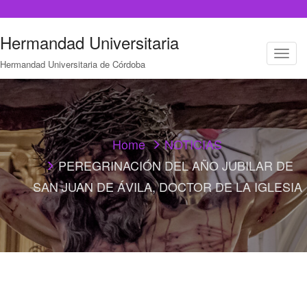
Hermandad Universitaria
T
Hermandad Universitaria de Córdoba
o
g
g
l
e
n
a
Home
NOTICIAS
v
PEREGRINACIÓN DEL AÑO JUBILAR DE
i
g
SAN JUAN DE ÁVILA, DOCTOR DE LA IGLESIA
a
t
i
o
n