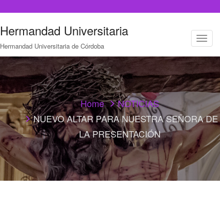
Hermandad Universitaria
T
Hermandad Universitaria de Córdoba
o
g
g
l
e
n
a
Home
NOTICIAS
v
NUEVO ALTAR PARA NUESTRA SEÑORA DE
i
g
LA PRESENTACIÓN
a
t
i
o
n