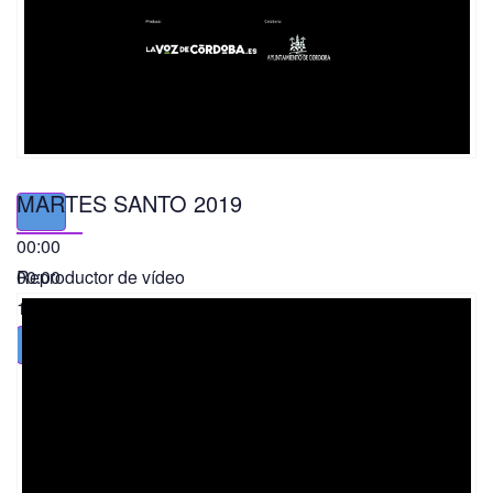
MARTES SANTO 2019
00:00
00:00
Reproductor de vídeo
11:56