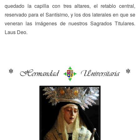
quedado la capilla con tres altares, el retablo central,
reservado para el Santísimo, y los dos laterales en que se
veneran las imágenes de nuestros Sagrados Titulares.
Laus Deo.
Navegación
Previous
N
Previous
Next
de
post:
p
entradas