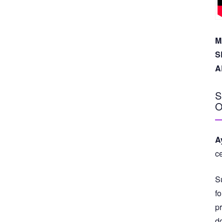
M
S
A
S
O
A
c
S
fo
p
d