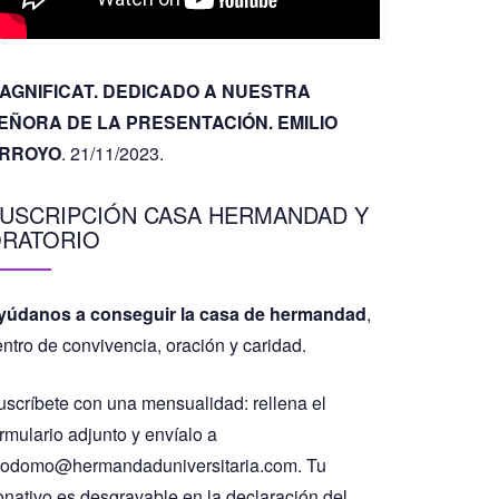
AGNIFICAT. DEDICADO A NUESTRA
EÑORA DE LA PRESENTACIÓN. EMILIO
RROYO
. 21/11/2023.
USCRIPCIÓN CASA HERMANDAD Y
RATORIO
yúdanos a conseguir la casa de hermandad
,
entro de convivencia, oración y caridad.
uscríbete con una mensualidad: rellena el
rmulario adjunto y envíalo a
rodomo@hermandaduniversitaria.com. Tu
onativo es desgravable en la declaración del