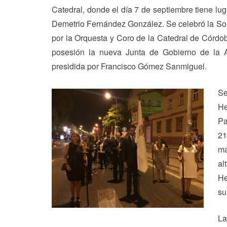
Catedral, donde el día 7 de septiembre tiene luga
Demetrio Fernández González. Se celebró la So
por la Orquesta y Coro de la Catedral de Córdob
posesión la nueva Junta de Gobierno de la
presidida por Francisco Gómez Sanmiguel.
Se
He
Pa
21
ma
al
He
su
La