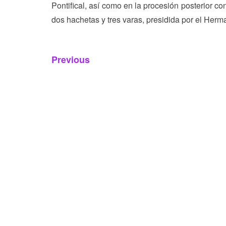
Pontifical, así como en la procesión posterior 
dos hachetas y tres varas, presidida por el He
Navegación
Previous
Previous
de
post:
entradas