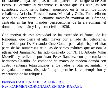
los Mártires, cuyas reliquias habían aparecido en la iglesia de San
Pedro. Él certifica al venerable P. Roelas que las reliquias son
auténticas, como se lo habían anunciado en la visión los cinco
caballeros, Acisclo, Fausto, Jenaro, Marcial y Zoilo. Todo ello no
hace sino corroborar la enorme tradición martirial de Córdoba,
centrada en las tres grandes persecuciones de la era romana, el
dominio musulmán y la guerra civil de 1936.
Con motivo de esta festividad se ha estrenado el frontal de las
Reliquias, que cierra el altar mayor por el lado del celebrante.
Concebido por D. Fernando Cruz-Conde para alojar bajo el altar
parte de las numerosas reliquias de santos mártires que atesora la
iglesia del Juramento, ha sido diseñado por N. H. Alberto Villar
Movellán y realizado por Juan Pérez Sánchez con policromía de
hermanos Castillo. Se compone de marco de madera dorada con
cuatro ventanas tetraabsidales a los lados y otra rectangular y
enrejada al centro, disposición que permite la contemplación y
veneración de las reliquias.
Navegación
Previous
Previous
CARIDAD DE LA AURORA
Next
post:
Next
CARMEN CORONADA EN SAN RAFAEL
de
post:
entradas