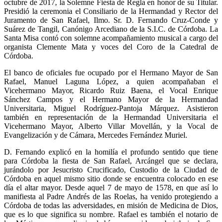
octubre de 2017, la Solemne Fiesta de Regla en honor de su Titular.
Presidió la ceremonia el Consiliario de la Hermandad y Rector del
Juramento de San Rafael, Ilmo. Sr. D. Fernando Cruz-Conde y
Suárez de Tangil, Canónigo Arcediano de la S.I.C. de Córdoba. La
Santa Misa contó con solemne acompañamiento musical a cargo del
organista Clemente Mata y voces del Coro de la Catedral de
Córdoba.
El banco de oficiales fue ocupado por el Hermano Mayor de San
Rafael, Manuel Laguna López, a quien acompañaban el
Vicehermano Mayor, Ricardo Ruiz Baena, el Vocal Enrique
Sánchez Campos y el Hermano Mayor de la Hermandad
Universitaria, Miguel Rodríguez-Pantoja Márquez. Asistieron
también en representación de la Hermandad Universitaria el
Vicehermano Mayor, Alberto Villar Movellán, y la Vocal de
Evangelización y de Cámara, Mercedes Fernández Muriel.
D. Fernando explicó en la homilía el profundo sentido que tiene
para Córdoba la fiesta de San Rafael, Arcángel que se declara,
jurándolo por Jesucristo Crucificado, Custodio de la Ciudad de
Córdoba en aquel mismo sitio donde se encuentra colocado en ese
día el altar mayor. Desde aquel 7 de mayo de 1578, en que así lo
manifiesta al Padre Andrés de las Roelas, ha venido protegiendo a
Córdoba de todas las adversidades, en misión de Medicina de Dios,
que es lo que significa su nombre. Rafael es también el notario de