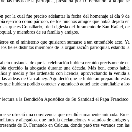
de las misas de la parroquia, presidida por D. Fernando, a la que se
n por la cual fue preciso adelantar la fecha del homenaje al día 9 de
había ejercido como párroco, de los muchos amigos que había dejado en
 las que es Consiliario, de la iglesia del Juramento de San Rafael, de
rroquial, y miembros de su familia y amigos.
os en el ministerio que quisieron sumarse a tan entrañable acto. Ya
los fieles distintos miembros de la organización parroquial, estando la
l circunstancia de que la celebración hubiera recaído precisamente en
había ejercido la abogacía durante una década. Más ben, como había
 años y medio y fue ordenado con licencia, aprovechando la venida a
e las aldeas de Carcabuey. Agradeció que le hubieran preparado estas
res que hubiera podido cometer y agradeció aquel acto entrañable a los
 lectura a la Bendición Apostólica de Su Santidad el Papa Francisco.
donde se ofreció una convivencia que resultó sumamente animada. En el
miliares y allegados, que incluía declaraciones y saludos de amigos y
presencia de D. Fernando en Calcuta, donde pasó tres veranos con las