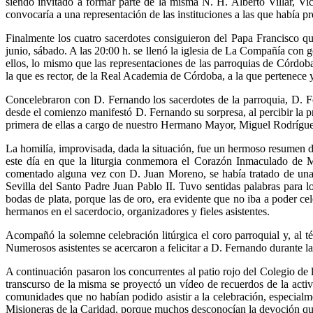
siendo invitado a formar parte de la misma N. H. Alberto Villar, Vi
convocaría a una representación de las instituciones a las que había pr
Finalmente los cuatro sacerdotes consiguieron del Papa Francisco que
junio, sábado. A las 20:00 h. se llenó la iglesia de La Compañía con
ellos, lo mismo que las representaciones de las parroquias de Córdoba
la que es rector, de la Real Academia de Córdoba, a la que pertenece y
Concelebraron con D. Fernando los sacerdotes de la parroquia, D. F
desde el comienzo manifestó D. Fernando su sorpresa, al percibir la pr
primera de ellas a cargo de nuestro Hermano Mayor, Miguel Rodrígu
La homilía, improvisada, dada la situación, fue un hermoso resumen d
este día en que la liturgia conmemora el Corazón Inmaculado de Ma
comentado alguna vez con D. Juan Moreno, se había tratado de una “
Sevilla del Santo Padre Juan Pablo II. Tuvo sentidas palabras para 
bodas de plata, porque las de oro, era evidente que no iba a poder ce
hermanos en el sacerdocio, organizadores y fieles asistentes.
Acompañó la solemne celebración litúrgica el coro parroquial y, al 
Numerosos asistentes se acercaron a felicitar a D. Fernando durante la
A continuación pasaron los concurrentes al patio rojo del Colegio de
transcurso de la misma se proyectó un vídeo de recuerdos de la activ
comunidades que no habían podido asistir a la celebración, especial
Misioneras de la Caridad, porque muchos desconocían la devoción que