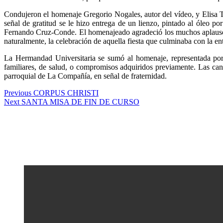
Condujeron el homenaje Gregorio Nogales, autor del vídeo, y Elisa Tr
señal de gratitud se le hizo entrega de un lienzo, pintado al óleo p
Fernando Cruz-Conde. El homenajeado agradeció los muchos aplausos, 
naturalmente, la celebración de aquella fiesta que culminaba con la en
La Hermandad Universitaria se sumó al homenaje, representada por
familiares, de salud, o compromisos adquiridos previamente. Las cant
parroquial de La Compañía, en señal de fraternidad.
Navegación
Previous
Previous
CORPUS CHRISTI
Next
post:
Next
SANTA MISA DE FIN DE CURSO
de
post:
entradas