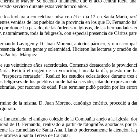
cehermano Mayor. Se decidió finalmente que el acto central fuera una 
estado servicio durante estos veinticinco años.
 los invitara a concelebrar misa con él el día 12 en Santa Marta, razó
 gentes venidas de los pueblos de la provincia en los que D. Fernando 
 por donde ha pasado, de las órdenes religiosas, de las hermandades en
, naturalmente, toda la feligresía, con especial presencia de Cáritas pa
ernando Lavirgen y D. Juan Moreno, anterior párroco, y otros compañer
esencia de tanta gente y solemnidad. Hicieron las lecturas y oración de 
ez-Pantoja Márquez.
e sus veinticinco años sacerdotales. Comenzó destacando la providencia
ría. Refirió el origen de su vocación, llamada tardía, puesto que 
respuesta retrasada”. Realizó los estudios eclesiásticos durante tres
los feligreses de los pueblos donde había servido, citando expresament
lebrarlas, por razones de edad. Para terminar pidió perdón por los erro
término de la misma, D. Juan Moreno, canónigo emérito, procedió a dar
rgo rato.
 la Inmaculada, el antiguo colegio de la Compañía anejo a la iglesia, 
idad de D. Fernando, realizado a partir de fotografías aportadas por fa
mente las carmelitas de Santa Ana. Llamó poderosamente la atención la 
 profesa a Santa Teresa de Calcuta.