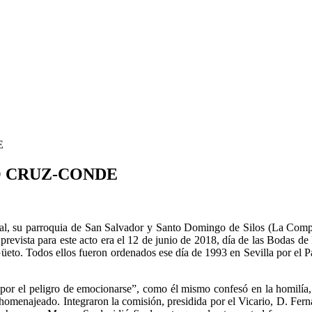
E
O CRUZ-CONDE
tal, su parroquia de San Salvador y Santo Domingo de Silos (La Comp
evista para este acto era el 12 de junio de 2018, día de las Bodas de 
to. Todos ellos fueron ordenados ese día de 1993 en Sevilla por el P
por el peligro de emocionarse”, como él mismo confesó en la homilía, l
 homenajeado. Integraron la comisión, presidida por el Vicario, D. Fern