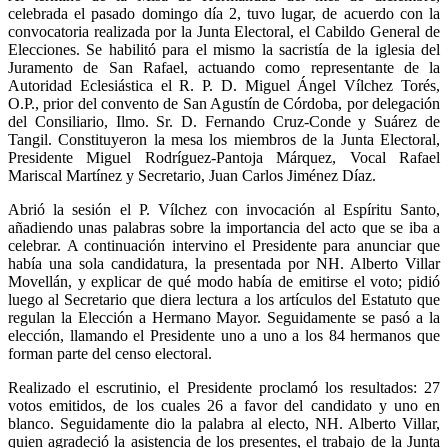
celebrada el pasado domingo día 2, tuvo lugar, de acuerdo con la
convocatoria realizada por la Junta Electoral, el Cabildo General de
Elecciones. Se habilitó para el mismo la sacristía de la iglesia del
Juramento de San Rafael, actuando como representante de la
Autoridad Eclesiástica el R. P. D. Miguel Ángel Vílchez Torés,
O.P., prior del convento de San Agustín de Córdoba, por delegación
del Consiliario, Ilmo. Sr. D. Fernando Cruz-Conde y Suárez de
Tangil. Constituyeron la mesa los miembros de la Junta Electoral,
Presidente Miguel Rodríguez-Pantoja Márquez, Vocal Rafael
Mariscal Martínez y Secretario, Juan Carlos Jiménez Díaz.
Abrió la sesión el P. Vílchez con invocación al Espíritu Santo,
añadiendo unas palabras sobre la importancia del acto que se iba a
celebrar. A continuación intervino el Presidente para anunciar que
había una sola candidatura, la presentada por NH. Alberto Villar
Movellán, y explicar de qué modo había de emitirse el voto; pidió
luego al Secretario que diera lectura a los artículos del Estatuto que
regulan la Elección a Hermano Mayor. Seguidamente se pasó a la
elección, llamando el Presidente uno a uno a los 84 hermanos que
forman parte del censo electoral.
Realizado el escrutinio, el Presidente proclamó los resultados: 27
votos emitidos, de los cuales 26 a favor del candidato y uno en
blanco. Seguidamente dio la palabra al electo, NH. Alberto Villar,
quien agradeció la asistencia de los presentes, el trabajo de la Junta