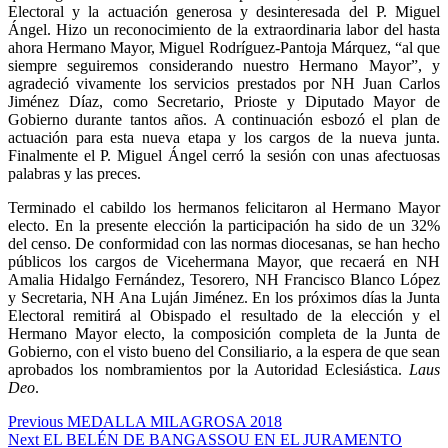
Electoral y la actuación generosa y desinteresada del P. Miguel
Ángel. Hizo un reconocimiento de la extraordinaria labor del hasta
ahora Hermano Mayor, Miguel Rodríguez-Pantoja Márquez, “al que
siempre seguiremos considerando nuestro Hermano Mayor”, y
agradeció vivamente los servicios prestados por NH Juan Carlos
Jiménez Díaz, como Secretario, Prioste y Diputado Mayor de
Gobierno durante tantos años. A continuación esbozó el plan de
actuación para esta nueva etapa y los cargos de la nueva junta.
Finalmente el P. Miguel Ángel cerró la sesión con unas afectuosas
palabras y las preces.
Terminado el cabildo los hermanos felicitaron al Hermano Mayor
electo. En la presente elección la participación ha sido de un 32%
del censo. De conformidad con las normas diocesanas, se han hecho
públicos los cargos de Vicehermana Mayor, que recaerá en NH
Amalia Hidalgo Fernández, Tesorero, NH Francisco Blanco López
y Secretaria, NH Ana Luján Jiménez. En los próximos días la Junta
Electoral remitirá al Obispado el resultado de la elección y el
Hermano Mayor electo, la composición completa de la Junta de
Gobierno, con el visto bueno del Consiliario, a la espera de que sean
aprobados los nombramientos por la Autoridad Eclesiástica.
Laus
Deo
.
Navegación
Previous
Previous
MEDALLA MILAGROSA 2018
Next
post:
Next
EL BELÉN DE BANGASSOU EN EL JURAMENTO