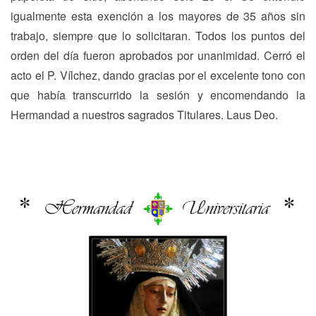
igualmente esta exención a los mayores de 35 años sin
trabajo, siempre que lo solicitaran. Todos los puntos del
orden del día fueron aprobados por unanimidad. Cerró el
acto el P. Vílchez, dando gracias por el excelente tono con
que había transcurrido la sesión y encomendando la
Hermandad a nuestros sagrados Titulares. Laus Deo.
Navegación
Previous
N
Previous
Next
de
post:
p
entradas