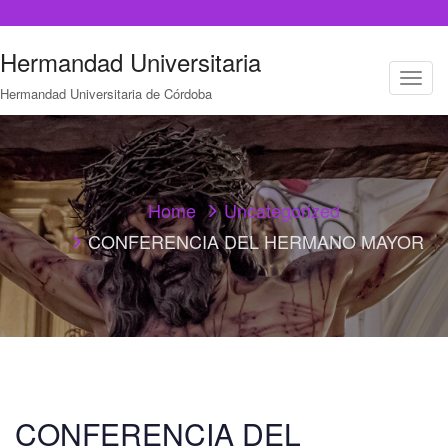
Hermandad Universitaria
T
Hermandad Universitaria de Córdoba
o
g
g
l
e
n
a
Home
Uncategorized
v
CONFERENCIA DEL HERMANO MAYOR
i
g
a
t
i
o
n
CONFERENCIA DEL