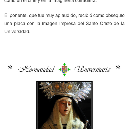
como en el cine y en la imaginería cofradiera.
El ponente, que fue muy aplaudido, recibió como obsequio
una placa con la imagen impresa del Santo Cristo de la
Universidad.
Navegación
Previous
N
Previous
Next
de
post:
p
entradas