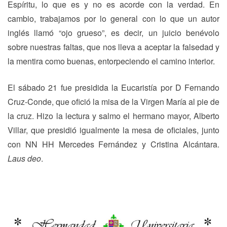
Espíritu, lo que es y no es acorde con la verdad. En
cambio, trabajamos por lo general con lo que un autor
inglés llamó “ojo grueso”, es decir, un juicio benévolo
sobre nuestras faltas, que nos lleva a aceptar la falsedad y
la mentira como buenas, entorpeciendo el camino interior.
El sábado 21 fue presidida la Eucaristía por D Fernando
Cruz-Conde, que ofició la misa de la Virgen María al pie de
la cruz. Hizo la lectura y salmo el hermano mayor, Alberto
Villar, que presidió igualmente la mesa de oficiales, junto
con NN HH Mercedes Fernández y Cristina Alcántara.
Laus deo
.
Navegación
Previous
N
Previous
Next
de
post:
p