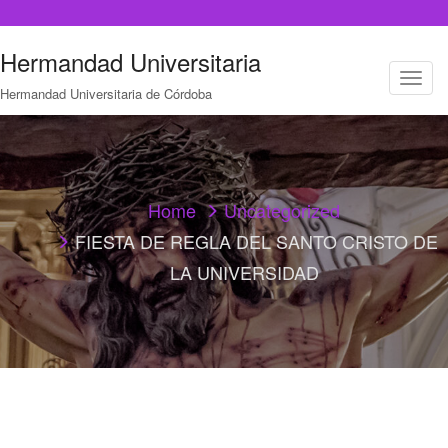
Hermandad Universitaria
T
Hermandad Universitaria de Córdoba
o
g
g
l
e
n
a
Home
Uncategorized
v
FIESTA DE REGLA DEL SANTO CRISTO DE
i
g
LA UNIVERSIDAD
a
t
i
o
n