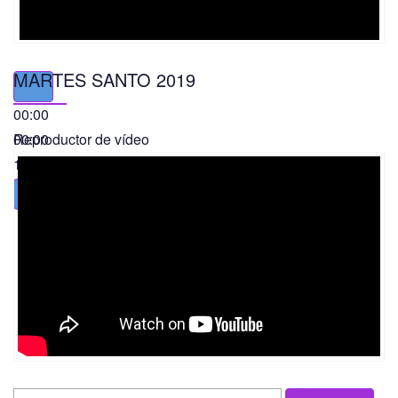
MARTES SANTO 2019
00:00
00:00
Reproductor de vídeo
11:56