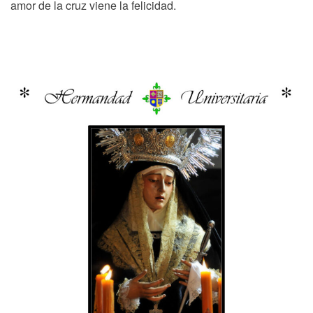
amor de la cruz viene la felicidad.
Navegación
Previous
N
Previous
Next
de
post:
p
entradas