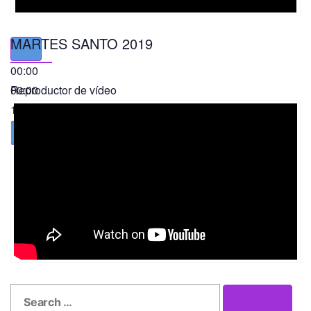
MARTES SANTO 2019
00:00
00:00
Reproductor de vídeo
11:56
Search
Search