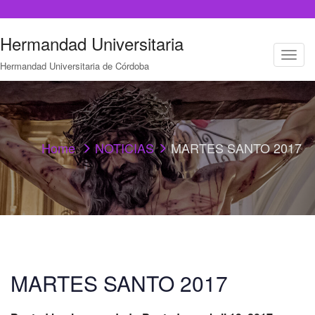
Hermandad Universitaria
T
Hermandad Universitaria de Córdoba
o
g
g
l
e
n
a
Home
NOTICIAS
MARTES SANTO 2017
v
i
g
a
t
i
o
n
MARTES SANTO 2017