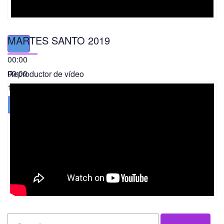
MARTES SANTO 2019
00:00
00:00
Reproductor de vídeo
11:56
Search