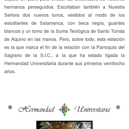
hermanos perseguidos. Escoltaban también a Nuestra
Señora dos nuevos tunos, vestidos al modo de los
estudiantes de Salamanca, con beca negra, guantes
blancos y un tomo de la Suma Teológica de Santo Tomás
de Aquino en las manos. Pero, sobre todo, esta estación
es la que marca el fin de la relación con la Parroquia del
Sagrario de la S.I.C., a la que ha estado ligada la
Hermandad Universitaria durante sus primeros veintiocho
años.
Navegación
Previous
N
Previous
Next
de
post:
p
entradas