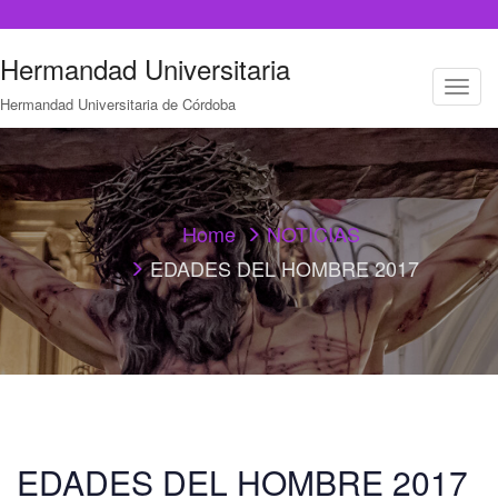
Hermandad Universitaria
T
Hermandad Universitaria de Córdoba
o
g
g
l
e
n
a
Home
NOTICIAS
v
EDADES DEL HOMBRE 2017
i
g
a
t
i
o
n
EDADES DEL HOMBRE 2017