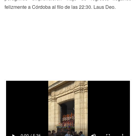
felizmente a Córdoba al filo de las 22:30. Laus Deo.
Navegación
Previous
N
Previous
Next
de
post:
p
entradas