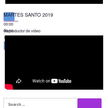
MARTES SANTO 2019
00:00
00:00
Reproductor de vídeo
11:56
Search
Search
for: