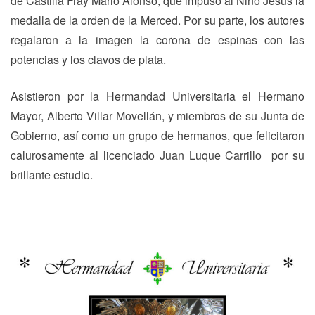
de Castilla Fray Mario Alonso, que impuso al Niño Jesús la
medalla de la orden de la Merced. Por su parte, los autores
regalaron a la imagen la corona de espinas con las
potencias y los clavos de plata.
Asistieron por la Hermandad Universitaria el Hermano
Mayor, Alberto Villar Movellán, y miembros de su Junta de
Gobierno, así como un grupo de hermanos, que felicitaron
calurosamente al licenciado Juan Luque Carrillo por su
brillante estudio.
Navegación
Previous
N
Previous
Next
de
post:
p
entradas