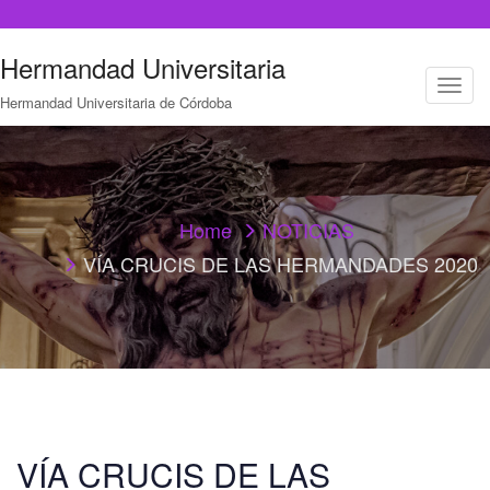
Hermandad Universitaria
T
Hermandad Universitaria de Córdoba
o
g
g
l
e
n
a
Home
NOTICIAS
v
VÍA CRUCIS DE LAS HERMANDADES 2020
i
g
a
t
i
o
n
VÍA CRUCIS DE LAS