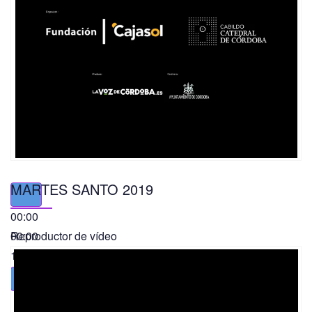
MARTES SANTO 2019
00:00
00:00
Reproductor de vídeo
11:56