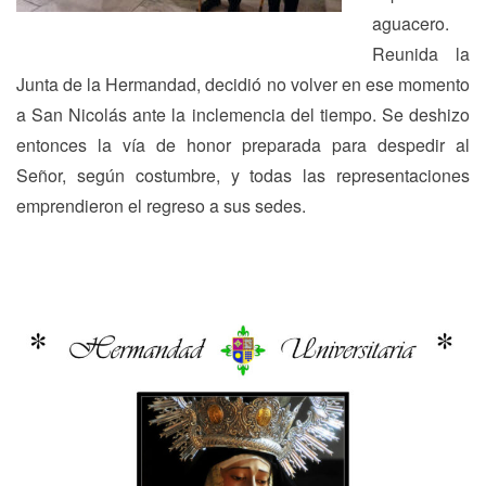
aguacero.
Reunida la
Junta de la Hermandad, decidió no volver en ese momento
a San Nicolás ante la inclemencia del tiempo. Se deshizo
entonces la vía de honor preparada para despedir al
Señor, según costumbre, y todas las representaciones
emprendieron el regreso a sus sedes.
Navegación
Previous
N
Previous
Next
de
post:
p
entradas