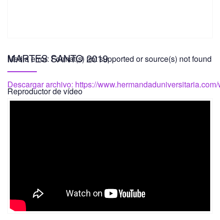
MARTES SANTO 2019
Media error: Format(s) not supported or source(s) not found
Descargar archivo: https://www.hermandaduniversitaria.co
Reproductor de vídeo
00:00