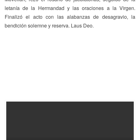
letanía de la Hermandad y las oraciones a la Virgen.
Finalizó el acto con las alabanzas de desagravio, la
bendición solemne y reserva. Laus Deo.
Navegación
Previous
N
Previous
Next
de
post:
p
entradas