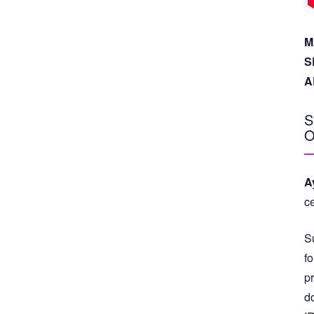
M
S
A
S
O
A
c
S
fo
p
d