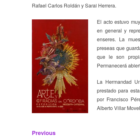
Rafael Carlos Roldán y Sarai Herrera.
El acto estuvo muy
en general y repr
enseres. La mues
preseas que guard
que le son propia
Permanecerá abierta
La Hermandad Univ
prestado para esta
por Francisco Pér
Alberto Villar Movel
Navegación
Previous
Previous