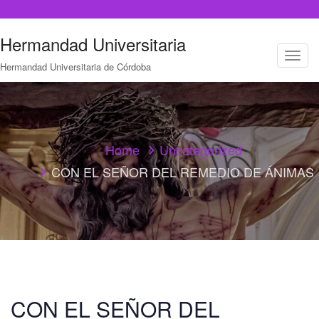
Hermandad Universitaria
T
Hermandad Universitaria de Córdoba
o
g
g
l
e
n
a
Home
Uncategorized
v
CON EL SEÑOR DEL REMEDIO DE ÁNIMAS
i
g
a
t
i
o
n
CON EL SEÑOR DEL