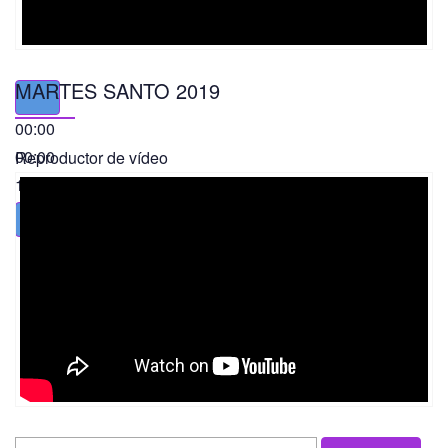
MARTES SANTO 2019
00:00
00:00
Reproductor de vídeo
11:56