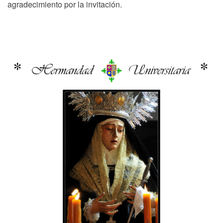
agradecimiento por la invitación.
Navegación
Previous
N
Previous
Next
de
post:
p
entradas