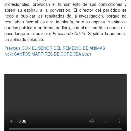
profesionales, provocan el hundimiento de sus convicciones y
abren su espíritu a la conversión. El director del periódico se
negó a publicar los resultados de la investigación, porque no
resultaban favorables a su ideología, pero su esposa le animó a
que los publicara en forma de libro, con el mismo título que se le
puso luego a la película,
El caso de Cristo
. Siguió a la ponencia
un animado coloquio.
Navegación
Previous
Previous
CON EL SEÑOR DEL REMEDIO DE ÁNIMAS
Next
post:
Next
SANTOS MÁRTIRES DE CÓRDOBA 2021
de
post:
entradas