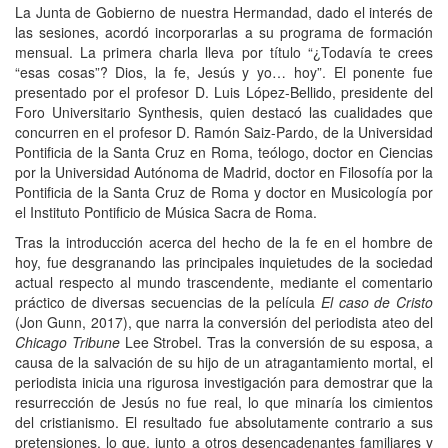
La Junta de Gobierno de nuestra Hermandad, dado el interés de
las sesiones, acordó incorporarlas a su programa de formación
mensual. La primera charla lleva por título “¿Todavía te crees
“esas cosas”? Dios, la fe, Jesús y yo… hoy”. El ponente fue
presentado por el profesor D. Luis López-Bellido, presidente del
Foro Universitario Synthesis, quien destacó las cualidades que
concurren en el profesor D. Ramón Saiz-Pardo, de la Universidad
Pontificia de la Santa Cruz en Roma, teólogo, doctor en Ciencias
por la Universidad Autónoma de Madrid, doctor en Filosofía por la
Pontificia de la Santa Cruz de Roma y doctor en Musicología por
el Instituto Pontificio de Música Sacra de Roma.
Tras la introducción acerca del hecho de la fe en el hombre de
hoy, fue desgranando las principales inquietudes de la sociedad
actual respecto al mundo trascendente, mediante el comentario
práctico de diversas secuencias de la película
El caso de Cristo
(Jon Gunn, 2017), que narra la conversión del periodista ateo del
Chicago Tribune
Lee Strobel. Tras la conversión de su esposa, a
causa de la salvación de su hijo de un atragantamiento mortal, el
periodista inicia una rigurosa investigación para demostrar que la
resurrección de Jesús no fue real, lo que minaría los cimientos
del cristianismo. El resultado fue absolutamente contrario a sus
pretensiones, lo que, junto a otros desencadenantes familiares y