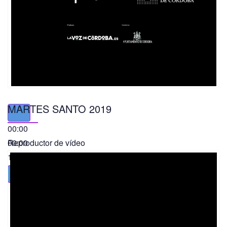
MARTES SANTO 2019
00:00
00:00
Reproductor de vídeo
11:56