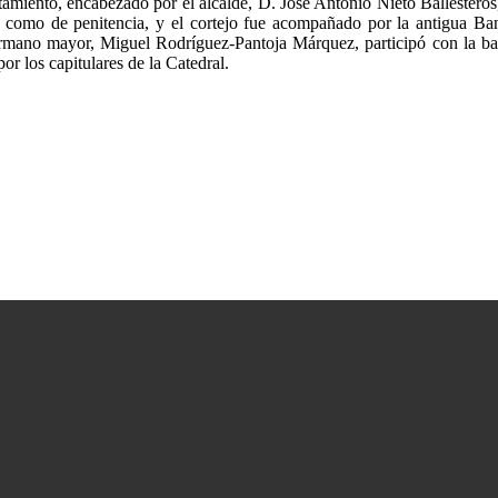
amiento, encabezado por el alcalde, D. José Antonio Nieto Ballesteros
ia como de penitencia, y el cortejo fue acompañado por la antigua Ba
rmano mayor, Miguel Rodríguez-Pantoja Márquez, participó con la ban
or los capitulares de la Catedral.