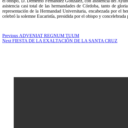
el obispo, D. Demetrio Fernández González, con asistencia del Ayunt
asistencia casi total de las hermandades de Córdoba, tanto de glor
representación de la Hermandad Universitaria, encabezada por el he
celebró la solemne Eucaristía, presidida por el obispo y concelebrada p
Navegación
Previous
Previous
ADVENIAT REGNUM TUUM
Next
post:
Next
FIESTA DE LA EXALTACIÓN DE LA SANTA CRUZ
de
post:
entradas