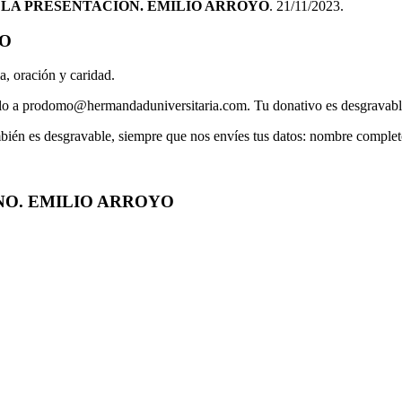
 LA PRESENTACIÓN. EMILIO ARROYO
. 21/11/2023.
IO
a, oración y caridad.
íalo a prodomo@hermandaduniversitaria.com. Tu donativo es desgravable
mbién es desgravable, siempre que nos envíes tus datos: nombre comple
NO. EMILIO ARROYO