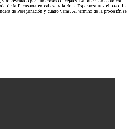
, y representado por numerosos concejales. La procesión contó con la
nda de la Fuensanta en cabeza y la de la Esperanza tras el paso. La
dera de Peregrinación y cuatro varas. Al término de la procesión se