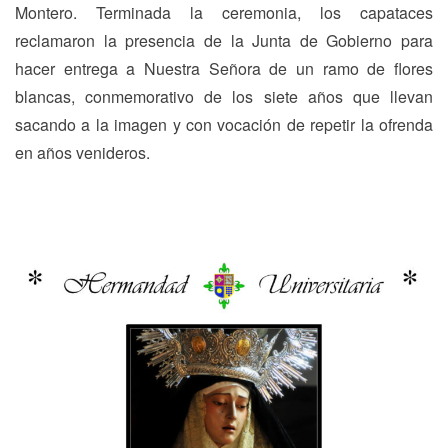
Montero. Terminada la ceremonia, los capataces
reclamaron la presencia de la Junta de Gobierno para
hacer entrega a Nuestra Señora de un ramo de flores
blancas, conmemorativo de los siete años que llevan
sacando a la imagen y con vocación de repetir la ofrenda
en años venideros.
Navegación
Previous
N
Previous
Next
de
post:
p
entradas