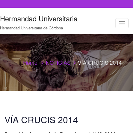
Hermandad Universitaria
T
Hermandad Universitaria de Córdoba
o
g
g
l
e
n
a
Home
NOTICIAS
VÍA CRUCIS 2014
v
i
g
a
t
i
o
n
VÍA CRUCIS 2014