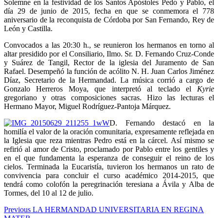
Solemne en la festividad de los Santos Apóstoles Pedo y Pablo, el
día 29 de junio de 2015, fecha en que se conmemora el 778
aniversario de la reconquista de Córdoba por San Fernando, Rey de
León y Castilla.
Convocados a las 20:30 h., se reunieron los hermanos en torno al
altar presidido por el Consiliario, Ilmo. Sr. D. Fernando Cruz-Conde
y Suárez de Tangil, Rector de la iglesia del Juramento de San
Rafael. Desempeñó la función de acólito N. H. Juan Carlos Jiménez
Díaz, Secretario de la Hermandad. La música corrió a cargo de
Gonzalo Herreros Moya, que interpretó al teclado el
Kyrie
gregoriano y otras composiciones sacras. Hizo las lecturas el
Hermano Mayor, Miguel Rodríguez-Pantoja Márquez.
D. Fernando destacó en la
homilía el valor de la oración comunitaria, expresamente reflejada en
la Iglesia que reza mientras Pedro está en la cárcel. Así mismo se
refirió al amor de Cristo, proclamado por Pablo entre los gentiles y
en el que fundamenta la esperanza de conseguir el reino de los
cielos. Terminada la Eucaristía, tuvieron los hermanos un rato de
convivencia para concluir el curso académico 2014-2015, que
tendrá como colofón la peregrinación teresiana a Ávila y Alba de
Tormes, del 10 al 12 de julio.
Navegación
Previous
Previous
LA HERMANDAD UNIVERSITARIA EN REGINA
post: